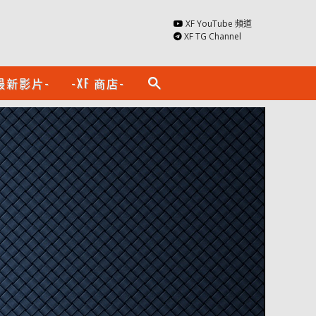
XF YouTube 頻道
XF TG Channel
最新影片-
-XF 商店-
search