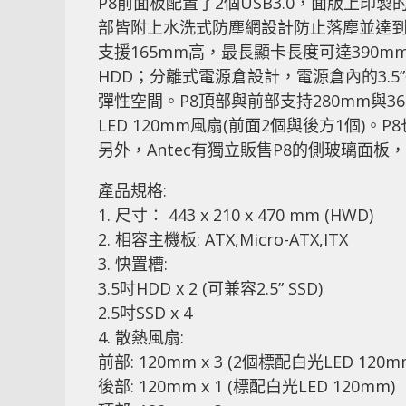
P8前面板配置了2個USB3.0，面版上印製的
部皆附上水洗式防塵網設計防止落塵並達到良
支援165mm高，最長顯卡長度可達390mm
HDD；分離式電源倉設計，電源倉內的3.
彈性空間。P8頂部與前部支持280mm與
LED 120mm風扇(前面2個與後方1個
另外，Antec有獨立販售P8的側玻璃面
產品規格:
1. 尺寸∶ 443 x 210 x 470 mm (HWD)
2. 相容主機板: ATX,Micro-ATX,ITX
3. 快置槽:
3.5吋HDD x 2 (可兼容2.5” SSD)
2.5吋SSD x 4
4. 散熱風扇:
前部: 120mm x 3 (2個標配白光LED 120
後部: 120mm x 1 (標配白光LED 120mm)