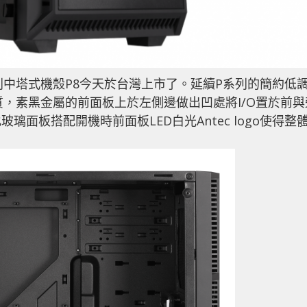
nce系列中塔式機殼P8今天於台灣上市了。延續P系列的簡約低
質，素黑金屬的前面板上於左側邊做出凹處將I/O置於前與
面板搭配開機時前面板LED白光Antec logo使得整