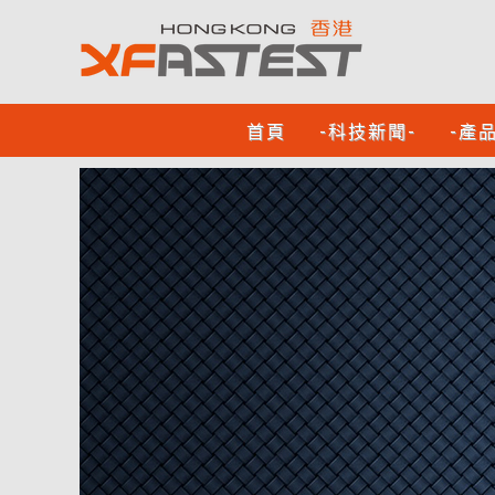
首頁
-科技新聞-
-產