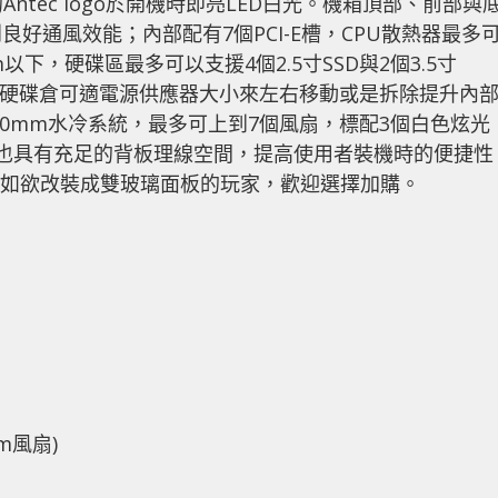
Antec logo於開機時即亮LED白光。機箱頂部、前部與
好通風效能；內部配有7個PCI-E槽，CPU散熱器最多
以下，硬碟區最多可以支援4個2.5寸SSD與2個3.5寸
5”硬碟倉可適電源供應器大小來左右移動或是拆除提升內
360mm水冷系統，最多可上到7個風扇，標配3個白色炫光
)。P8也具有充足的背板理線空間，提高使用者裝機時的便捷性
板，如欲改裝成雙玻璃面板的玩家，歡迎選擇加購。
mm風扇)