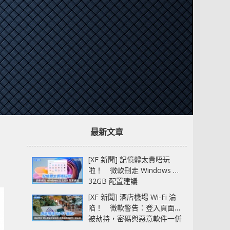
最新文章
[XF 新聞] 記憶體太貴唔玩
啦！ 微軟刪走 Windows 11
32GB 配置建議
[XF 新聞] 酒店機場 Wi-Fi 淪
陷！ 微軟警告：登入頁面可
被劫持，密碼與惡意軟件一併
中招