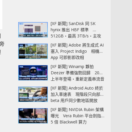
[XF 新聞] SanDisk 同 SK
hynix 推出 HBF 標準
調
512GB‧最高 3TB/s‧主攻
AI 記憶體
旁
[XF 新聞] Adobe 將生成式 AI
塞入 Project Indigo 相機
體
App 可即影即改相
[XF 新聞] Winamp 夥拍
Deezer 準備強勢回歸 2027
上半年登場‧重新定義串流音
樂播放器
[XF 新聞] Android Auto 終於
加入車速表 現階段只向部分
beta 用戶同少數地區開放
[XF 新聞] NVIDIA Rubin 架構
曝光 Vera Rubin 平台劍指
5 倍 Blackwell 算力