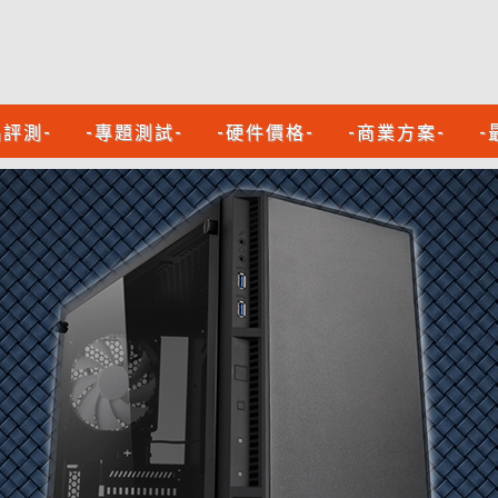
品評測-
-專題測試-
-硬件價格-
-商業方案-
-