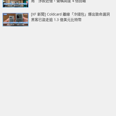
局 涉款近億‧聲稱高達 4 倍回報
[XF 新聞] Coldcard 離線「冷錢包」爆出致命漏洞
黑客已盜走逾 1.3 億美元比特幣