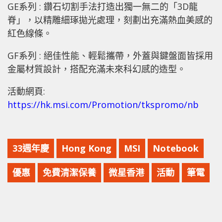
GE系列 : 鑽石切割手法打造出獨一無二的「3D龍
脊」，以精雕細琢拋光處理，刻劃出充滿熱血美感的
紅色線條。
GF系列 : 絕佳性能、輕鬆攜帶，外蓋與鍵盤面皆採用
金屬材質設計，搭配充滿未來科幻感的造型。
活動網頁:
https://hk.msi.com/Promotion/tkspromo/nb
33週年慶
Hong Kong
MSI
Notebook
優惠
免費清潔保養
微星香港
活動
筆電