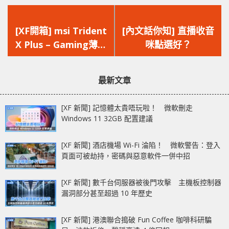
上
下
一
一
[XF開箱] msi Trident
[內文話你知] 直播收音
篇
篇
X Plus – Gaming薄機
咪點選好？
文
文
DIY升級無難度
章：
章：
最新文章
[XF 新聞] 記憶體太貴唔玩啦！ 微軟刪走
Windows 11 32GB 配置建議
[XF 新聞] 酒店機場 Wi-Fi 淪陷！ 微軟警告：登入
頁面可被劫持，密碼與惡意軟件一併中招
[XF 新聞] 數千台伺服器被後門攻擊 主機板控制器
漏洞部分甚至超過 10 年歷史
[XF 新聞] 港澳聯合搗破 Fun Coffee 咖啡科研騙