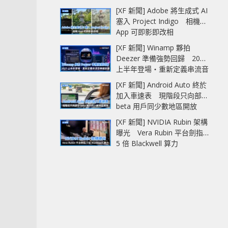
AI 記憶體
[XF 新聞] Adobe 將生成式 AI
塞入 Project Indigo 相機
App 可即影即改相
[XF 新聞] Winamp 夥拍
Deezer 準備強勢回歸 2027
上半年登場‧重新定義串流音
樂播放器
[XF 新聞] Android Auto 終於
加入車速表 現階段只向部分
beta 用戶同少數地區開放
[XF 新聞] NVIDIA Rubin 架構
曝光 Vera Rubin 平台劍指
5 倍 Blackwell 算力