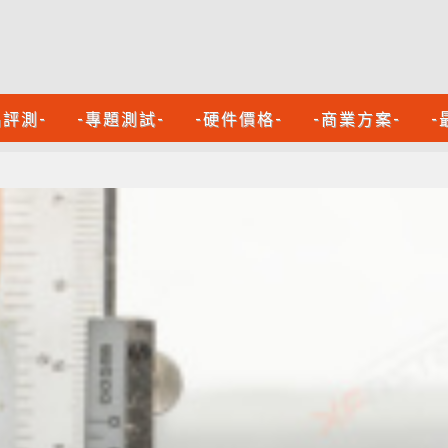
品評測-
-專題測試-
-硬件價格-
-商業方案-
-