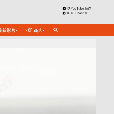
XF YouTube 頻道
XF TG Channel
最新影片-
-XF 商店-
search