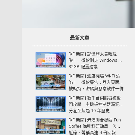
最新文章
[XF 新聞] 記憶體太貴唔玩
啦！ 微軟刪走 Windows 11
32GB 配置建議
[XF 新聞] 酒店機場 Wi-Fi 淪
陷！ 微軟警告：登入頁面可
被劫持，密碼與惡意軟件一併
中招
[XF 新聞] 數千台伺服器被後
門攻擊 主機板控制器漏洞部
分甚至超過 10 年歷史
[XF 新聞] 港澳聯合搗破 Fun
Coffee 咖啡科研騙局 涉款
近億‧聲稱高達 4 倍回報