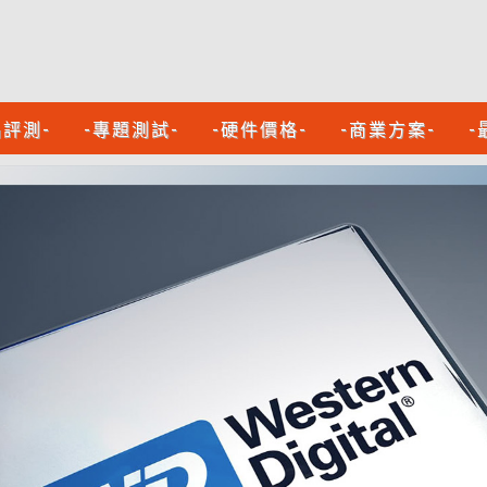
品評測-
-專題測試-
-硬件價格-
-商業方案-
-