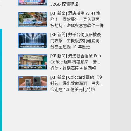
放
32GB 配置建議
[XF 新聞] 酒店機場 Wi-Fi 淪
陷！ 微軟警告：登入頁面可
被劫持，密碼與惡意軟件一併
中招
[XF 新聞] 數千台伺服器被後
門攻擊 主機板控制器漏洞部
分甚至超過 10 年歷史
[XF 新聞] 港澳聯合搗破 Fun
Coffee 咖啡科研騙局 涉款
近億‧聲稱高達 4 倍回報
[XF 新聞] Coldcard 離線「冷
錢包」爆出致命漏洞 黑客已
盜走逾 1.3 億美元比特幣