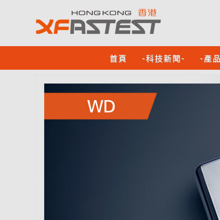
首頁
-科技新聞-
-產