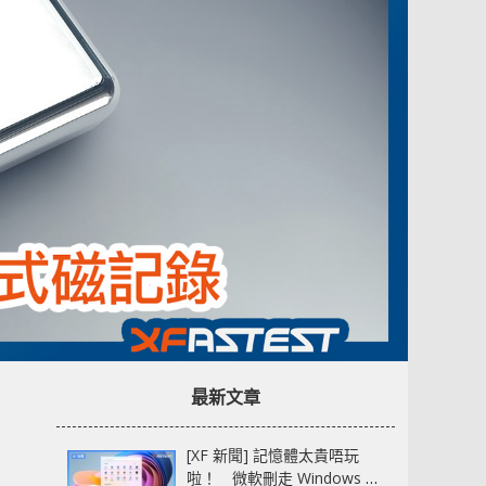
最新文章
[XF 新聞] 記憶體太貴唔玩
啦！ 微軟刪走 Windows 11