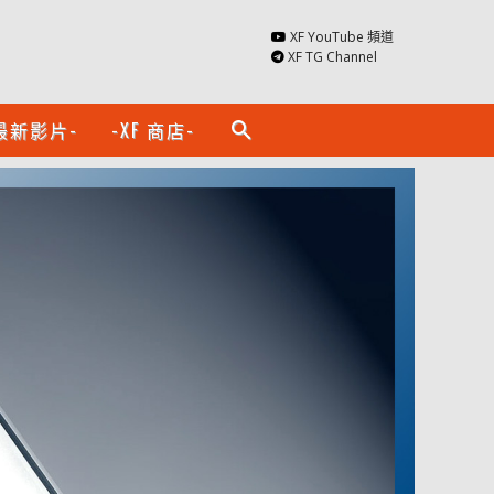
XF YouTube 頻道
XF TG Channel
最新影片-
-XF 商店-
search