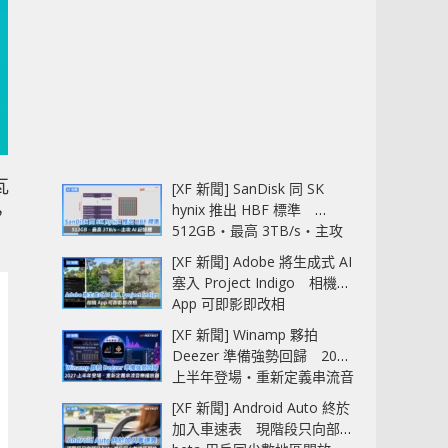
瓦
[XF 新聞] SanDisk 同 SK
hynix 推出 HBF 標準
，
512GB‧最高 3TB/s‧主攻
AI 記憶體
[XF 新聞] Adobe 將生成式 AI
塞入 Project Indigo 相機
App 可即影即改相
[XF 新聞] Winamp 夥拍
Deezer 準備強勢回歸 2027
上半年登場‧重新定義串流音
樂播放器
[XF 新聞] Android Auto 終於
加入車速表 現階段只向部分