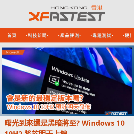
首頁
-科技新聞-
-產品評測-
-專題測試-
-硬
曙光到來還是黑暗將至? Windows 10
19H2 將於明天上線