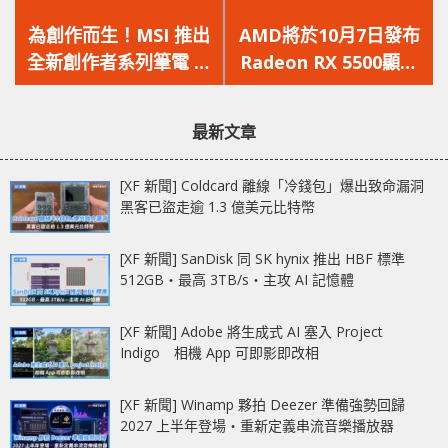
上
下
一
一
為創作而生！MSI 推出
AMD將於10月7日發布
篇
篇
全新創作者系列筆電 領
Radeon RX 5500顯示
文
文
先搭載第 10 代 Intel
卡
章：
章：
六核心處理器
最新文章
[XF 新聞] Coldcard 離線「冷錢包」爆出致命漏洞
黑客已盜走逾 1.3 億美元比特幣
[XF 新聞] SanDisk 同 SK hynix 推出 HBF 標準
512GB‧最高 3TB/s‧主攻 AI 記憶體
[XF 新聞] Adobe 將生成式 AI 塞入 Project
Indigo 相機 App 可即影即改相
[XF 新聞] Winamp 夥拍 Deezer 準備強勢回歸
2027 上半年登場‧重新定義串流音樂播放器