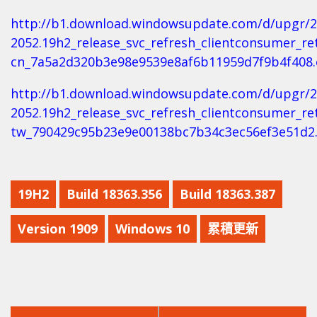
http://b1.download.windowsupdate.com/d/upgr/2
2052.19h2_release_svc_refresh_clientconsumer_re
cn_7a5a2d320b3e98e9539e8af6b11959d7f9b4f408.
http://b1.download.windowsupdate.com/d/upgr/2
2052.19h2_release_svc_refresh_clientconsumer_re
tw_790429c95b23e9e00138bc7b34c3ec56ef3e51d2
19H2
Build 18363.356
Build 18363.387
Version 1909
Windows 10
累積更新