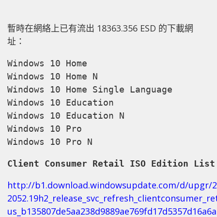
暫時在網絡上已有流出 18363.356 ESD 的下載網
址：
Windows 10 Home

Windows 10 Home N

Windows 10 Home Single Language

Windows 10 Education

Windows 10 Education N

Windows 10 Pro

Windows 10 Pro N
Client Consumer Retail ISO Edition List
http://b1.download.windowsupdate.com/d/upgr/2
2052.19h2_release_svc_refresh_clientconsumer_re
us_b135807de5aa238d9889ae769fd17d5357d16a6a