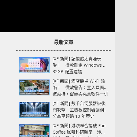
最新文章
[XF 新聞] 記憶體太貴唔玩
啦！ 微軟刪走 Windows 11
32GB 配置建議
[XF 新聞] 酒店機場 Wi-Fi 淪
陷！ 微軟警告：登入頁面可
被劫持，密碼與惡意軟件一併
中招
[XF 新聞] 數千台伺服器被後
門攻擊 主機板控制器漏洞部
分甚至超過 10 年歷史
[XF 新聞] 港澳聯合搗破 Fun
Coffee 咖啡科研騙局 涉款