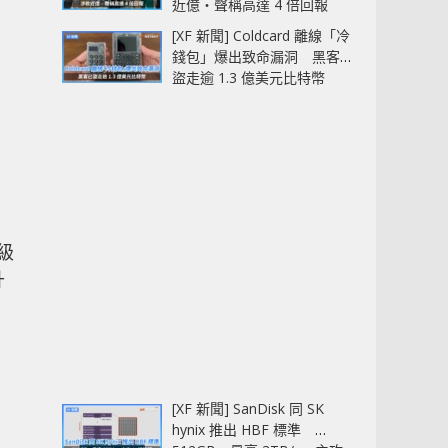
近億‧聲稱高達 4 倍回報
[XF 新聞] Coldcard 離線「冷
錢包」爆出致命漏洞 黑客已
盜走逾 1.3 億美元比特幣
級
升
[XF 新聞] SanDisk 同 SK
hynix 推出 HBF 標準