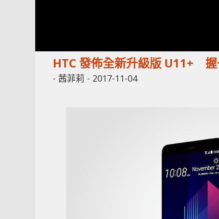
HTC 發佈全新升級版 U11+
-
茜菲莉
-
2017-11-04