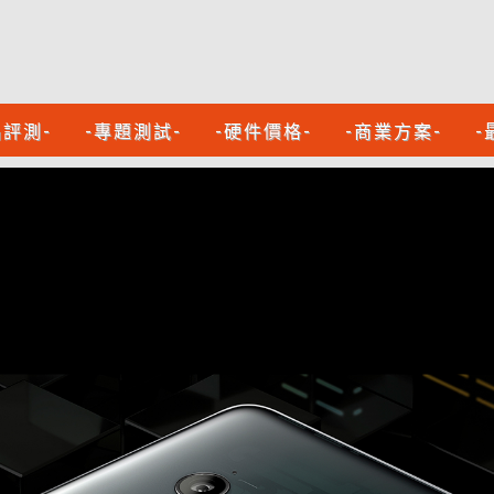
品評測-
-專題測試-
-硬件價格-
-商業方案-
-