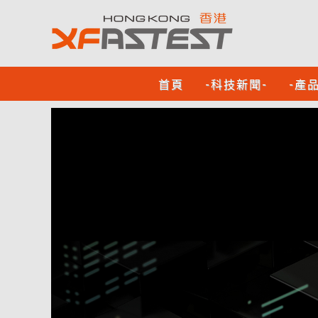
首頁
-科技新聞-
-產