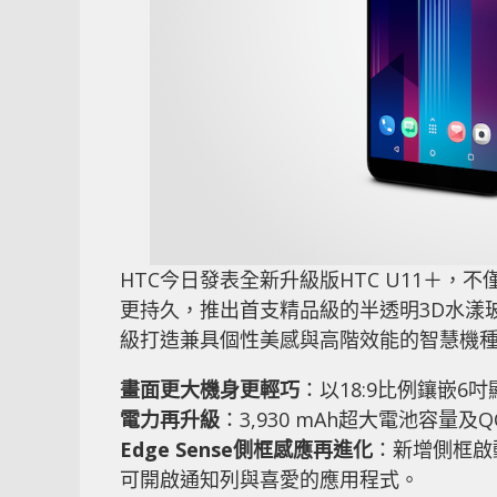
HTC今日發表全新升級版HTC U11＋，不
更持久，推出首支精品級的半透明3D水漾
級打造兼具個性美感與高階效能的智慧機
畫面更大機身更輕巧
：以18:9比例鑲嵌
電力再升級
：3,930 mAh超大電池容量
Edge Sense側框感應再進化
：新增側框啟動
可開啟通知列與喜愛的應用程式。