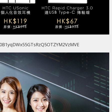
ders/0B1yqDWx55GTsRzQ5OTZYM2VzMVE