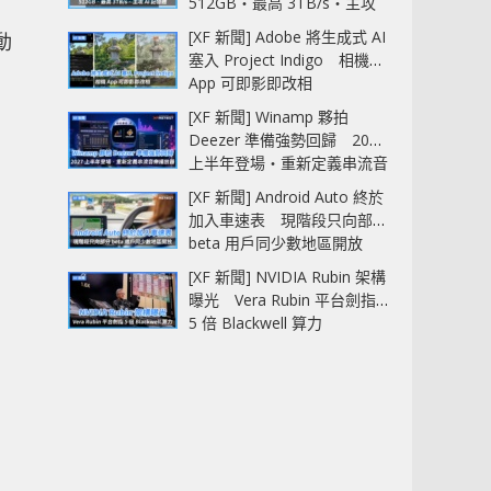
512GB‧最高 3TB/s‧主攻
AI 記憶體
[XF 新聞] Adobe 將生成式 AI
動
塞入 Project Indigo 相機
App 可即影即改相
[XF 新聞] Winamp 夥拍
Deezer 準備強勢回歸 2027
上半年登場‧重新定義串流音
樂播放器
[XF 新聞] Android Auto 終於
加入車速表 現階段只向部分
beta 用戶同少數地區開放
[XF 新聞] NVIDIA Rubin 架構
曝光 Vera Rubin 平台劍指
5 倍 Blackwell 算力