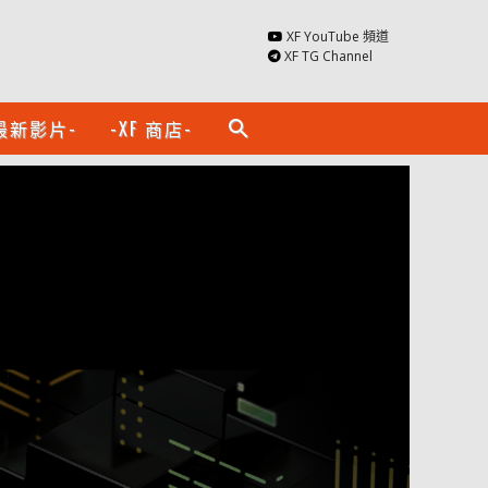
XF YouTube 頻道
XF TG Channel
最新影片-
-XF 商店-
search