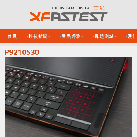
首頁
-科技新聞-
-產品評測-
-專題測試-
-硬
P9210530