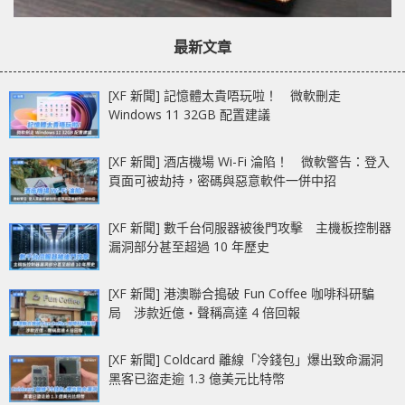
最新文章
[XF 新聞] 記憶體太貴唔玩啦！ 微軟刪走
Windows 11 32GB 配置建議
[XF 新聞] 酒店機場 Wi-Fi 淪陷！ 微軟警告：登入
頁面可被劫持，密碼與惡意軟件一併中招
[XF 新聞] 數千台伺服器被後門攻擊 主機板控制器
漏洞部分甚至超過 10 年歷史
[XF 新聞] 港澳聯合搗破 Fun Coffee 咖啡科研騙
局 涉款近億‧聲稱高達 4 倍回報
[XF 新聞] Coldcard 離線「冷錢包」爆出致命漏洞
黑客已盜走逾 1.3 億美元比特幣