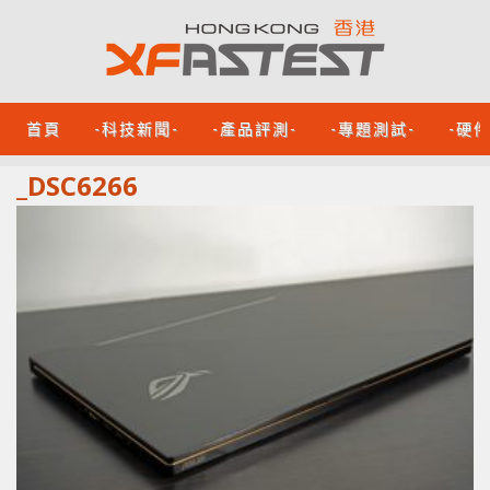
首頁
-科技新聞-
-產品評測-
-專題測試-
-硬
_DSC6266