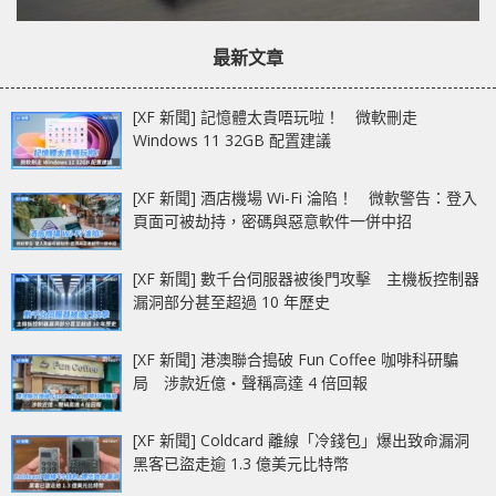
最新文章
[XF 新聞] 記憶體太貴唔玩啦！ 微軟刪走
Windows 11 32GB 配置建議
[XF 新聞] 酒店機場 Wi-Fi 淪陷！ 微軟警告：登入
頁面可被劫持，密碼與惡意軟件一併中招
[XF 新聞] 數千台伺服器被後門攻擊 主機板控制器
漏洞部分甚至超過 10 年歷史
[XF 新聞] 港澳聯合搗破 Fun Coffee 咖啡科研騙
局 涉款近億‧聲稱高達 4 倍回報
[XF 新聞] Coldcard 離線「冷錢包」爆出致命漏洞
黑客已盜走逾 1.3 億美元比特幣