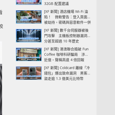
32GB 配置建議
[XF 新聞] 酒店機場 Wi-Fi 淪
看
陷！ 微軟警告：登入頁面可
被劫持，密碼與惡意軟件一併
較
中招
[XF 新聞] 數千台伺服器被後
門攻擊 主機板控制器漏洞部
分甚至超過 10 年歷史
[XF 新聞] 港澳聯合搗破 Fun
Coffee 咖啡科研騙局 涉款
近億‧聲稱高達 4 倍回報
[XF 新聞] Coldcard 離線「冷
錢包」爆出致命漏洞 黑客已
盜走逾 1.3 億美元比特幣