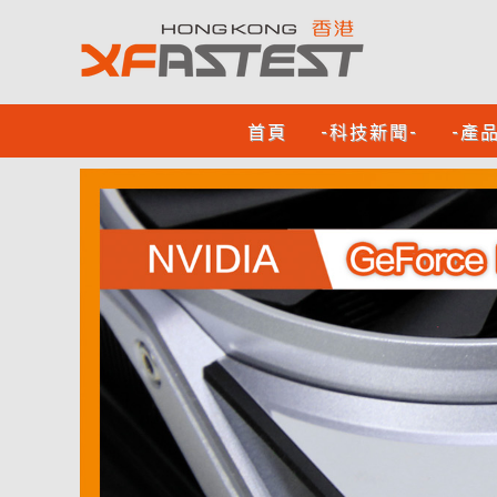
首頁
-科技新聞-
-產