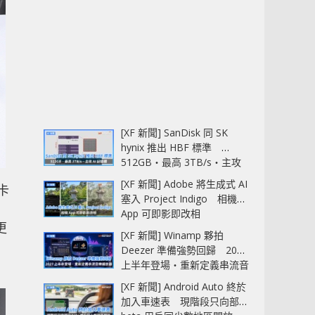
[XF 新聞] SanDisk 同 SK
hynix 推出 HBF 標準
512GB‧最高 3TB/s‧主攻
AI 記憶體
[XF 新聞] Adobe 將生成式 AI
示卡
塞入 Project Indigo 相機
App 可即影即改相
更
[XF 新聞] Winamp 夥拍
Deezer 準備強勢回歸 2027
上半年登場‧重新定義串流音
樂播放器
[XF 新聞] Android Auto 終於
加入車速表 現階段只向部分