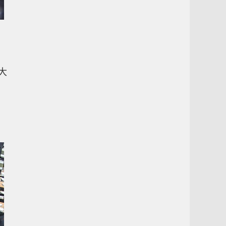
、
太大
，