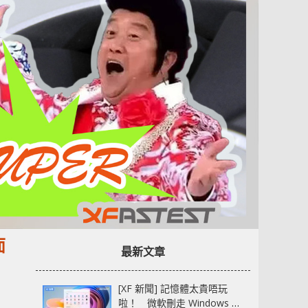
面
最新文章
[XF 新聞] 記憶體太貴唔玩
啦！ 微軟刪走 Windows 11