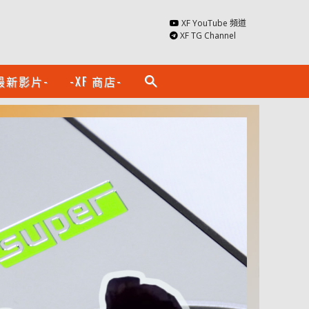
XF YouTube 頻道
XF TG Channel
最新影片-
-XF 商店-
search