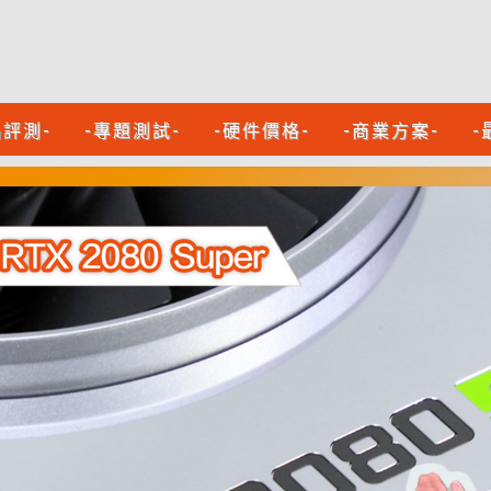
品評測-
-專題測試-
-硬件價格-
-商業方案-
-