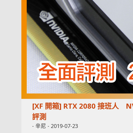
[XF 開箱] RTX 2080 接班人 NV
評測
-
辛尼
-
2019-07-23