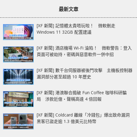
章：
章：
最新文章
[XF 新聞] 記憶體太貴唔玩啦！ 微軟刪走
Windows 11 32GB 配置建議
[XF 新聞] 酒店機場 Wi-Fi 淪陷！ 微軟警告：登入
頁面可被劫持，密碼與惡意軟件一併中招
[XF 新聞] 數千台伺服器被後門攻擊 主機板控制器
漏洞部分甚至超過 10 年歷史
[XF 新聞] 港澳聯合搗破 Fun Coffee 咖啡科研騙
局 涉款近億‧聲稱高達 4 倍回報
[XF 新聞] Coldcard 離線「冷錢包」爆出致命漏洞
黑客已盜走逾 1.3 億美元比特幣