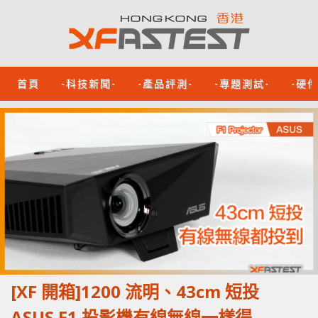
首頁
-科技新聞-
-產品評測-
-專題測試-
-硬
[XF 開箱]1200 流明、43cm 短投
ASUS F1 投影機有線無線一樣得