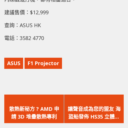
建議售價：$12,999
查詢：ASUS HK
電話：3582 4770
ASUS
F1 Projector
上
下
一
一
散熱新秘方 ? AMD 申
讓聲音成為您的盟友 海
篇
篇
請 3D 堆疊散熱專利
盜船發佈 HS35 立體聲
文
文
遊戲耳機