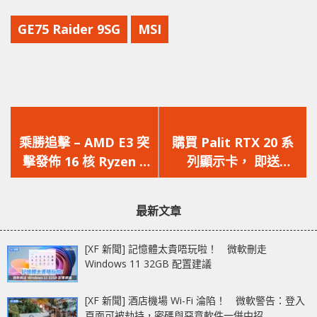
GE75 Raider 9SG
MSI
上
下
一
一
乘勝追擊 – AMD E3 突
購買 Palit RTX 20 系
篇
篇
擊發佈 16 核 Ryzen 9
列顯示卡， 即送
文
文
3950X 處理器以及
《Wolfenstein:
章：
章：
5700XT 顯示卡
Youngblood》序號
最新文章
[XF 新聞] 記憶體太貴唔玩啦！ 微軟刪走
Windows 11 32GB 配置建議
[XF 新聞] 酒店機場 Wi-Fi 淪陷！ 微軟警告：登入
頁面可被劫持，密碼與惡意軟件一併中招