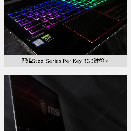
配備Steel Series Per Key RGB鍵盤。