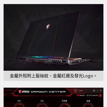
金屬外殼附上髮絲紋、金屬紅邊及發光Logo。