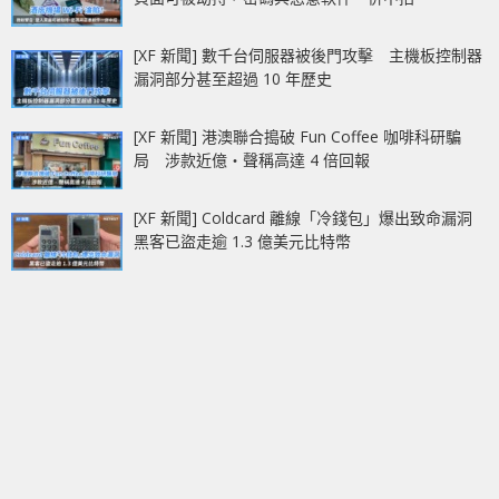
[XF 新聞] 數千台伺服器被後門攻擊 主機板控制器
漏洞部分甚至超過 10 年歷史
[XF 新聞] 港澳聯合搗破 Fun Coffee 咖啡科研騙
局 涉款近億‧聲稱高達 4 倍回報
[XF 新聞] Coldcard 離線「冷錢包」爆出致命漏洞
黑客已盜走逾 1.3 億美元比特幣