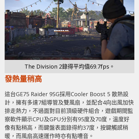
The Division 2錄得平均值69.7fps。
發熱量稍高
這台GE75 Raider 9SG採用Cooler Boost 5 散熱設
計，擁有多達7組導管及雙風扇，並配合4向出風加快
排走熱力，不過面對目前頂級硬件組合，遊戲期間監
察軟件顯示CPU及GPU分別有95度及70度，溫度好
像有點稍高，而鍵盤表面錄得約37度，按鍵觸感稍
暖，而風扇高速運作時亦有點嘈音。