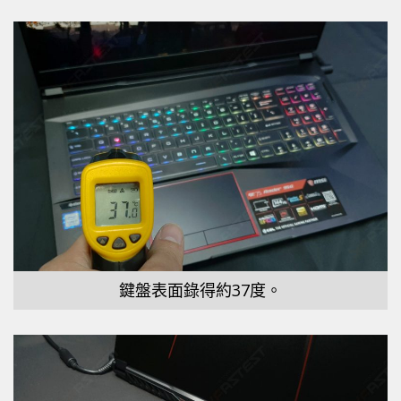
鍵盤表面錄得約37度。