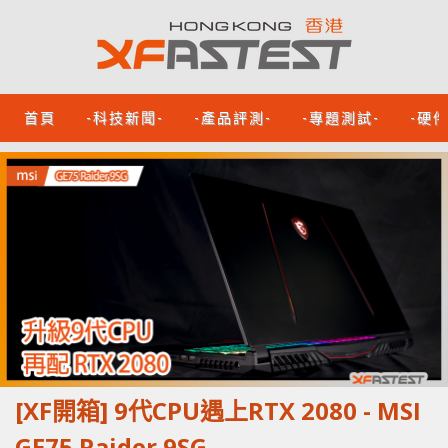
首頁
-科技新聞-
-產品評測-
-專題測試-
-硬
[XF開箱] 9代CPU遇上RTX 2080 - MSI
GE75 Raider 9SG