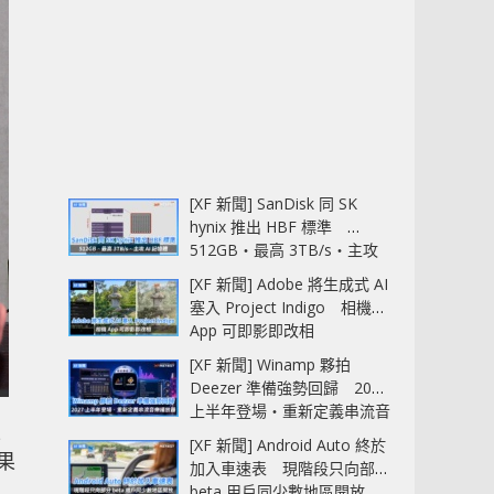
[XF 新聞] SanDisk 同 SK
hynix 推出 HBF 標準
512GB‧最高 3TB/s‧主攻
AI 記憶體
[XF 新聞] Adobe 將生成式 AI
塞入 Project Indigo 相機
App 可即影即改相
[XF 新聞] Winamp 夥拍
Deezer 準備強勢回歸 2027
上半年登場‧重新定義串流音
上
樂播放器
[XF 新聞] Android Auto 終於
果
加入車速表 現階段只向部分
beta 用戶同少數地區開放