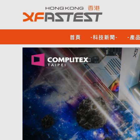
首頁
-科技新聞-
-產