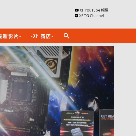
XF YouTube 頻道
XF TG Channel
最新影片-
-XF 商店-
search