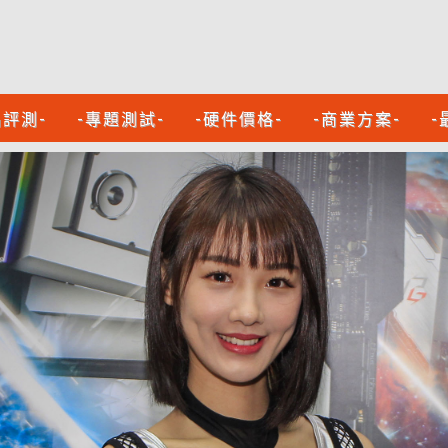
品評測-
-專題測試-
-硬件價格-
-商業方案-
-