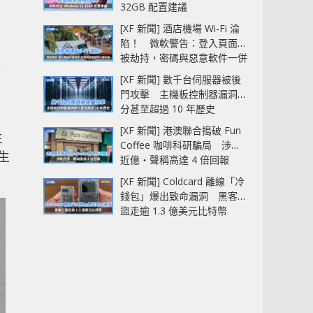
32GB 配置建議
[XF 新聞] 酒店機場 Wi-Fi 淪
陷！ 微軟警告：登入頁面可
被劫持，密碼與惡意軟件一併
估
中招
[XF 新聞] 數千台伺服器被後
門攻擊 主機板控制器漏洞部
分甚至超過 10 年歷史
[XF 新聞] 港澳聯合搗破 Fun
主
Coffee 咖啡科研騙局 涉款
生
近億‧聲稱高達 4 倍回報
[XF 新聞] Coldcard 離線「冷
錢包」爆出致命漏洞 黑客已
盜走逾 1.3 億美元比特幣