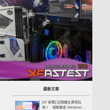
最新文章
[XF 新聞] 記憶體太貴唔玩
啦！ 微軟刪走 Windows 11