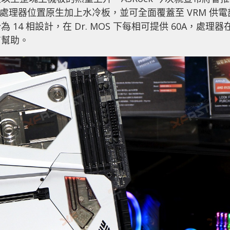
，在處理器位置原生加上水冷板，並可全面覆蓋至 VRM 供電
4 相設計，在 Dr. MOS 下每相可提供 60A，處理器
有幫助。