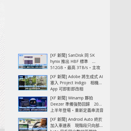
[XF 新聞] SanDisk 同 SK
hynix 推出 HBF 標準
512GB‧最高 3TB/s‧主攻
AI 記憶體
[XF 新聞] Adobe 將生成式 AI
塞入 Project Indigo 相機
App 可即影即改相
[XF 新聞] Winamp 夥拍
Deezer 準備強勢回歸 2027
上半年登場‧重新定義串流音
樂播放器
[XF 新聞] Android Auto 終於
加入車速表 現階段只向部分