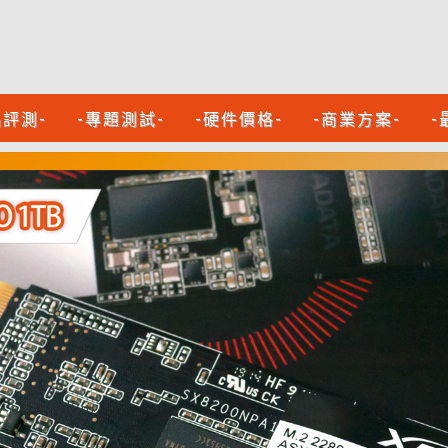
品評測-
-專題測試-
-硬件價格-
-商業方案-
-