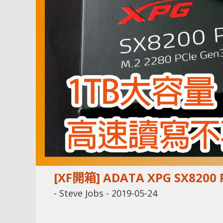
[XF開箱] ADATA XPG SX820
-
Steve Jobs
-
2019-05-24