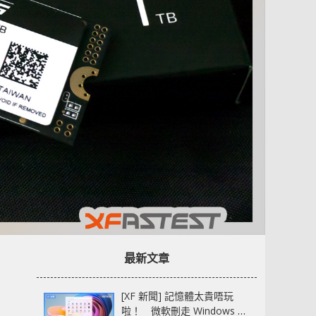
最新文章
[XF 新聞] 記憶體太貴唔玩
啦！ 微軟刪走 Windows 11