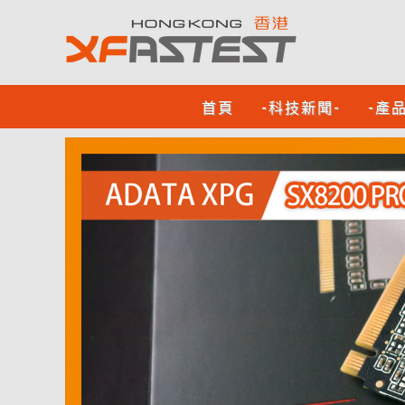
首頁
-科技新聞-
-產