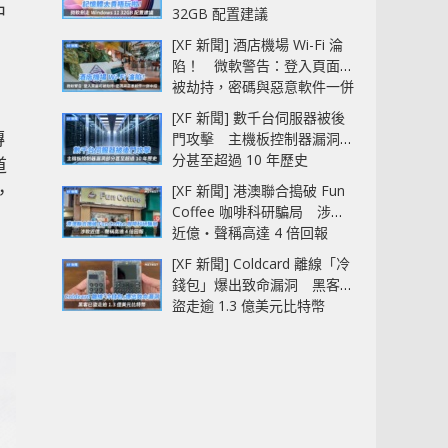
中
32GB 配置建議
[XF 新聞] 酒店機場 Wi-Fi 淪
陷！ 微軟警告：登入頁面可
被劫持，密碼與惡意軟件一併
中招
[XF 新聞] 數千台伺服器被後
傳
門攻擊 主機板控制器漏洞部
分甚至超過 10 年歷史
道
，
[XF 新聞] 港澳聯合搗破 Fun
Coffee 咖啡科研騙局 涉款
近億‧聲稱高達 4 倍回報
，
[XF 新聞] Coldcard 離線「冷
錢包」爆出致命漏洞 黑客已
盜走逾 1.3 億美元比特幣