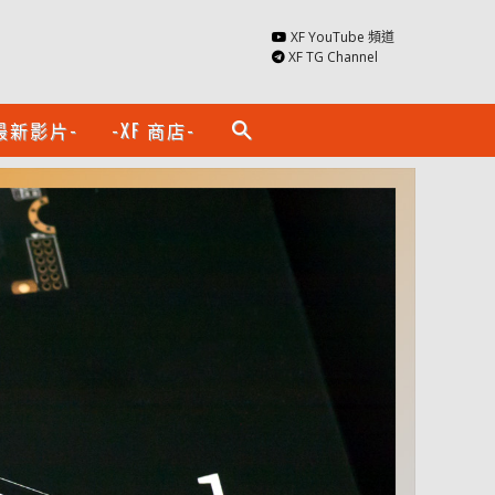
XF YouTube 頻道
XF TG Channel
最新影片-
-XF 商店-
search