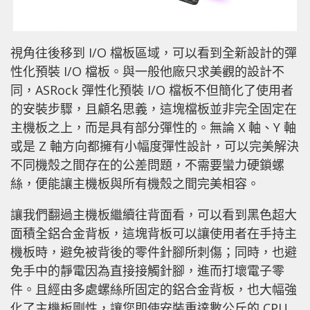
視角往後移到 I/O 檔板區域，可以看到全新設計的彈
性化預裝 I/O 檔板。與一般他廠只求美觀的設計不
同，ASRock 彈性化預裝 I/O 檔板不但簡化了使用者
的安裝步驟，且顧名思義，這塊檔板並非完全固定在
主機板之上，而是具有部分彈性的。無論 X 軸、Y 軸
或是 Z 軸方向都擁有小幅度彈性設計，可以完美解決
不同機殼之間存在的公差問題，不需要蠻力硬鎖螺
絲，便能讓主機板與所有機殼之間完美相容。
讓我們翻過主機板繼續往背面看，可以看到黑色超大
面積全鋁合金背板，這塊背板可以讓使用者在手持主
機板時，避免被背後的零件針腳所刺傷；同時，也避
免手中的靜電因為直接接觸針腳，進而打壞電子零
件。且經由多處螺絲所固定的鋁合金背板，也大幅強
化了主機板剛性，讓您即使安裝重達數公斤的 CPU