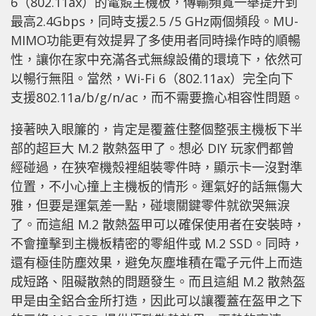
6（802.11ax）的電競主機板，傳輸頻寬一舉提升到
最高2.4Gbps，同時支援2.5 /5 GHz兩個頻段。MU-
MIMO功能更有效提昇了多使用者同時操作時的順暢
性，讓你在家中充滿各式無線設備的環境下，依然可
以暢行無阻。當然，Wi-Fi 6（802.11ax）完全向下
支援802.11a/​b/​g/​n/​ac，而不需要擔心相容性問題。
接著映入眼簾的，肯定是覆蓋住整個整張主機板下半
部的超巨大 M.2 散熱盔甲了。想必 DIY 玩家們都曾
經碰過，在狹窄機殼裡組裝零件時，顯示卡一沒對準
位置，不小心撞上主機板的情形。運氣好的話無傷大
雅，但要是運氣差一點，碰壞關鍵零件就欲哭無淚
了。而這組 M.2 散熱盔甲可以確保使用者在安裝時，
不會撞擊到主機板精密的零組件或 M.2 SSD。同時，
還有極佳防塵效果，避免灰塵堆積在電子元件上而造
成短路、阻礙散熱的問題發生。而且這組 M.2 散熱盔
甲是由全鋁合金所打造，因此可以讓覆蓋在盔甲之下