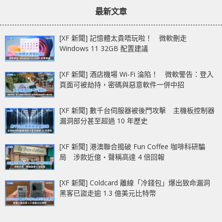
章：
章：
視野!
最新文章
[XF 新聞] 記憶體太貴唔玩啦！ 微軟刪走
Windows 11 32GB 配置建議
[XF 新聞] 酒店機場 Wi-Fi 淪陷！ 微軟警告：登入
頁面可被劫持，密碼與惡意軟件一併中招
[XF 新聞] 數千台伺服器被後門攻擊 主機板控制器
漏洞部分甚至超過 10 年歷史
[XF 新聞] 港澳聯合搗破 Fun Coffee 咖啡科研騙
局 涉款近億‧聲稱高達 4 倍回報
[XF 新聞] Coldcard 離線「冷錢包」爆出致命漏洞
黑客已盜走逾 1.3 億美元比特幣