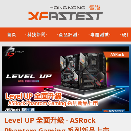
首頁
-科技新聞-
-產品評測-
-專題測試-
-硬
Level UP 全面升級 - ASRock
Phantom Gaming 系列新品上市