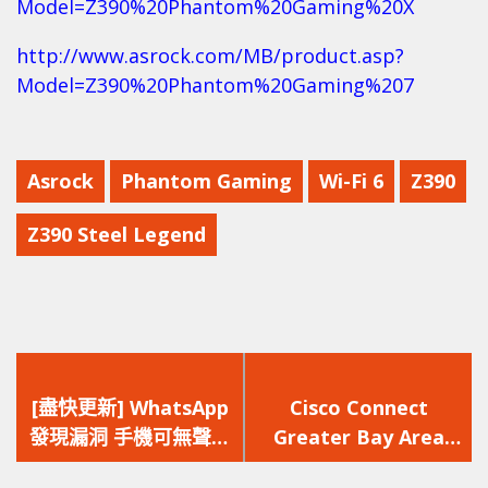
Model=Z390%20Phantom%20Gaming%20X
http://www.asrock.com/MB/product.asp?
Model=Z390%20Phantom%20Gaming%207
Asrock
Phantom Gaming
Wi-Fi 6
Z390
Z390 Steel Legend
上
下
一
一
[盡快更新] WhatsApp
Cisco Connect
篇
篇
發現漏洞 手機可無聲息
Greater Bay Area
文
文
地被黑客監控
2019 洞察未來，放眼