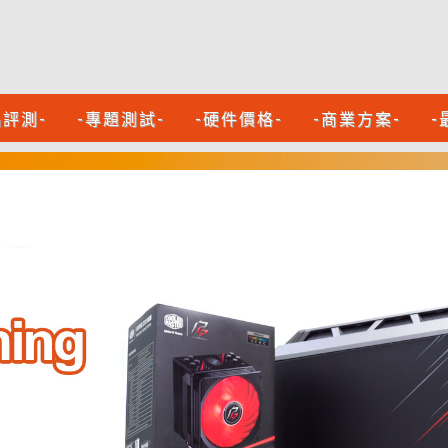
品評測-
-專題測試-
-硬件價格-
-商業方案-
-