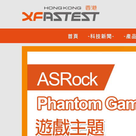
首頁
-科技新聞-
-產