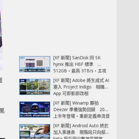
[XF 新聞] SanDisk 同 SK
hynix 推出 HBF 標準
512GB‧最高 3TB/s‧主攻
AI 記憶體
面
[XF 新聞] Adobe 將生成式 AI
塞入 Project Indigo 相機
App 可即影即改相
[XF 新聞] Winamp 夥拍
Deezer 準備強勢回歸 2027
n黑
上半年登場‧重新定義串流音
上
樂播放器
[XF 新聞] Android Auto 終於
加入車速表 現階段只向部分
beta 用戶同少數地區開放