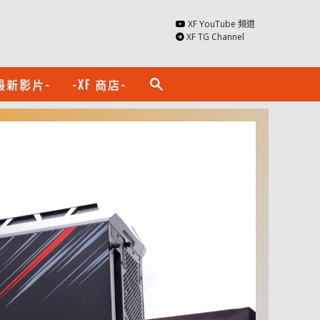
XF YouTube 頻道
XF TG Channel
最新影片-
-XF 商店-
search