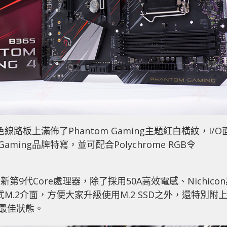
色線路板上滿佈了Phantom Gaming主題紅白橫紋，I/O
ming品牌特寫，並可配合Polychrome RGB令
l最新第9代Core處理器，除了採用50A高效電感、Nichico
M.2介面，方便大家升級使用M.2 SSD之外，還特別附
持最佳狀態。