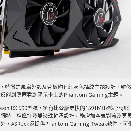
ng顯示卡，特徵是風扇外殼及背板均有紅灰色橫紋主題設計，雖
射到隱匿看到顯示卡上的Phantom Gaming主題。
 Radeon RX 590型號，擁有比公版更快的1591MHz核心時脈
扇獨特三相摩打及雙滾珠軸承設計，能增加空氣對流及更
Rock還提供Phantom Gaming Tweak軟件，可