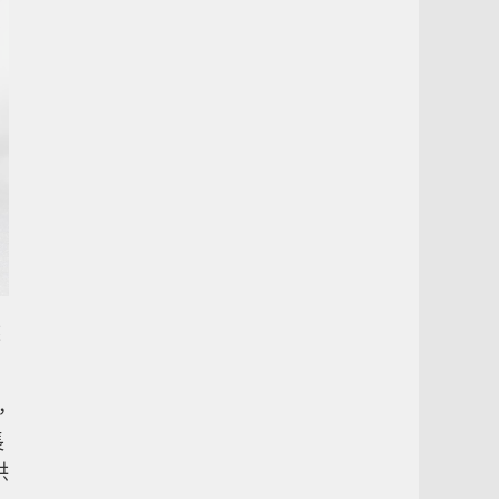
然
，
長
供