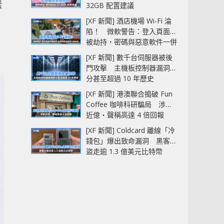
樣
32GB 配置建議
的
[XF 新聞] 酒店機場 Wi-Fi 淪
陷！ 微軟警告：登入頁面可
被劫持，密碼與惡意軟件一併
中招
[XF 新聞] 數千台伺服器被後
門攻擊 主機板控制器漏洞部
分甚至超過 10 年歷史
[XF 新聞] 港澳聯合搗破 Fun
Coffee 咖啡科研騙局 涉款
近億‧聲稱高達 4 倍回報
[XF 新聞] Coldcard 離線「冷
錢包」爆出致命漏洞 黑客已
盜走逾 1.3 億美元比特幣