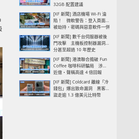
32GB 配置建議
[XF 新聞] 酒店機場 Wi-Fi 淪
中
陷！ 微軟警告：登入頁面可
被劫持，密碼與惡意軟件一併
級
中招
[XF 新聞] 數千台伺服器被後
門攻擊 主機板控制器漏洞部
分甚至超過 10 年歷史
[XF 新聞] 港澳聯合搗破 Fun
Coffee 咖啡科研騙局 涉款
近億‧聲稱高達 4 倍回報
[XF 新聞] Coldcard 離線「冷
錢包」爆出致命漏洞 黑客已
盜走逾 1.3 億美元比特幣