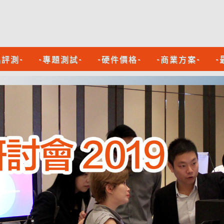
品評測-
-專題測試-
-硬件價格-
-商業方案-
-