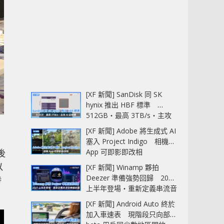
[XF 新聞] SanDisk 同 SK
hynix 推出 HBF 標準
512GB‧最高 3TB/s‧主攻
AI 記憶體
[XF 新聞] Adobe 將生成式 AI
塞入 Project Indigo 相機
App 可即影即改相
後
以
[XF 新聞] Winamp 夥拍
Deezer 準備強勢回歸 2027
時
上半年登場‧重新定義串流音
樂播放器
[XF 新聞] Android Auto 終於
加入車速表 現階段只向部分