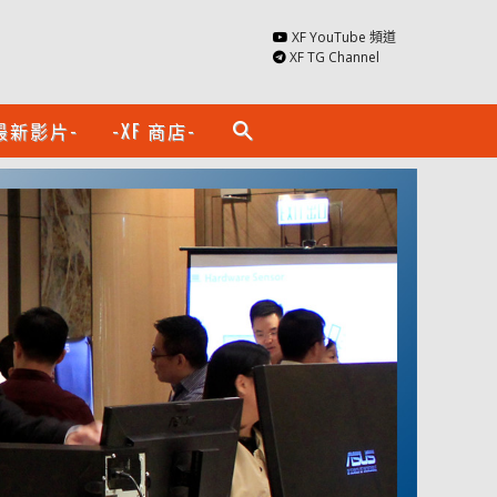
XF YouTube 頻道
XF TG Channel
最新影片-
-XF 商店-
search