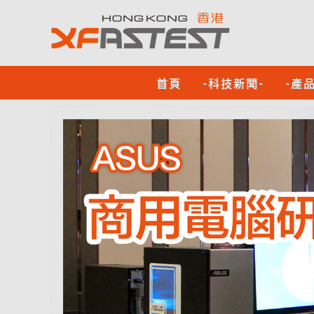
首頁
-科技新聞-
-產