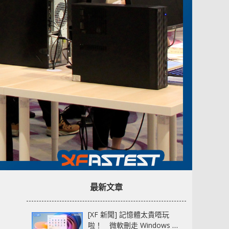
最新文章
[XF 新聞] 記憶體太貴唔玩
啦！ 微軟刪走 Windows 11