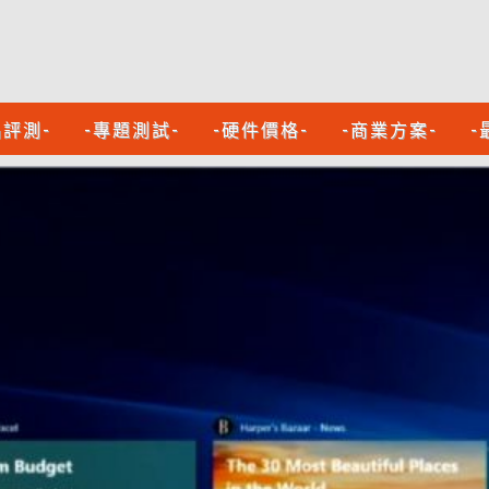
品評測-
-專題測試-
-硬件價格-
-商業方案-
-