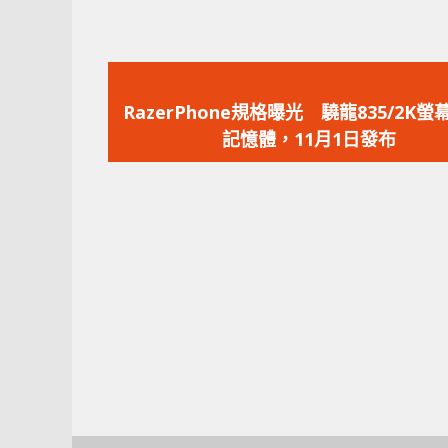
上
一
RazerPhone規格曝光 驍龍835/2K螢幕
篇
記憶體，11月1日發布
文
章：