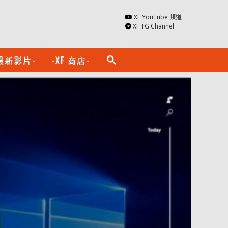
XF YouTube 頻道
XF TG Channel
最新影片-
-XF 商店-
search