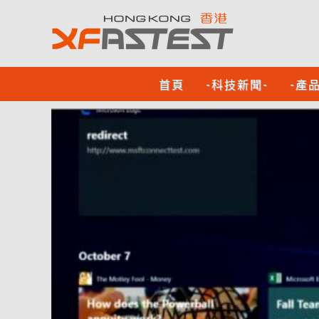
首頁
-科技新聞-
-產