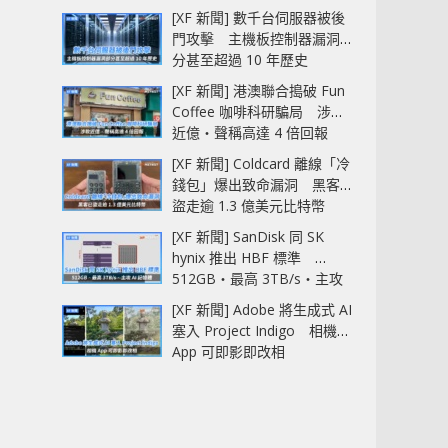
[XF 新聞] 數千台伺服器被後
門攻擊 主機板控制器漏洞部
分甚至超過 10 年歷史
[XF 新聞] 港澳聯合搗破 Fun
Coffee 咖啡科研騙局 涉款
近億‧聲稱高達 4 倍回報
[XF 新聞] Coldcard 離線「冷
錢包」爆出致命漏洞 黑客已
盜走逾 1.3 億美元比特幣
[XF 新聞] SanDisk 同 SK
hynix 推出 HBF 標準
512GB‧最高 3TB/s‧主攻
AI 記憶體
[XF 新聞] Adobe 將生成式 AI
塞入 Project Indigo 相機
App 可即影即改相