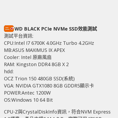
WD BLACK PCIe NVMe SSD效能測試
測試平台資訊:
CPU:Intel I7 6700K 4.0GHz Turbo 4.2GHz
MB:ASUS MAXIMUS IX APEX
Cooler: Intel 原廠風扇
RAM: Kingston DDR4 8GB X 2
hdd:
OCZ Trion 150 480GB SSD(系統)
VGA: NVIDIA GTX1080 8GB GDDR5顯示卡
POWER:Antec 1200W
OS:Windows 10 64 Bit
CPU-Z與CrystalDiskInfo資訊，符合NVM Express