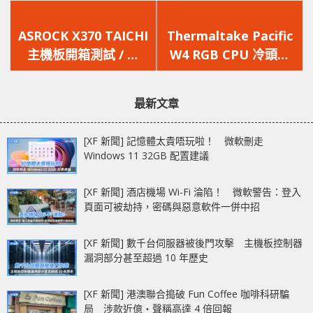
上
下
一
一
ASROCK X370 TAICHI
Thermaltake Pacific
篇
篇
主機板開箱測試 / 雙
W4 RGB CPU 冷頭與
文
文
M.2 + SATA 加 WIFI
RIING PLUS 12 冷排風
章：
章：
豪華 X370
扇開箱
最新文章
[XF 新聞] 記憶體太貴唔玩啦！ 微軟刪走
Windows 11 32GB 配置建議
[XF 新聞] 酒店機場 Wi-Fi 淪陷！ 微軟警告：登入
頁面可被劫持，密碼與惡意軟件一併中招
[XF 新聞] 數千台伺服器被後門攻擊 主機板控制器
漏洞部分甚至超過 10 年歷史
[XF 新聞] 港澳聯合搗破 Fun Coffee 咖啡科研騙
局 涉款近億‧聲稱高達 4 倍回報