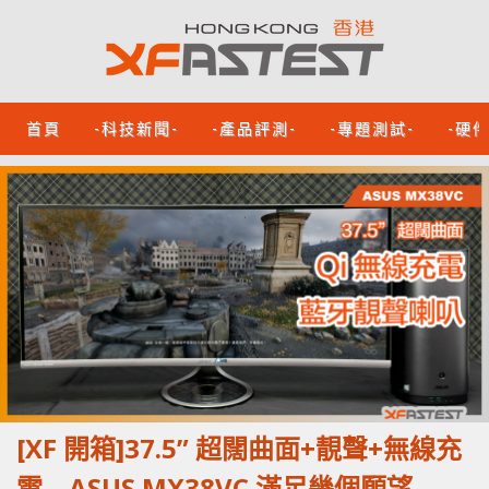
首頁
-科技新聞-
-產品評測-
-專題測試-
-硬
[XF 開箱]37.5” 超闊曲面+靚聲+無線充
電 ASUS MX38VC 滿足幾個願望