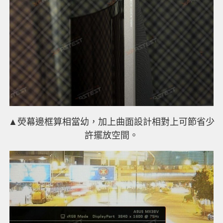
▲熒幕邊框算相當幼，加上曲面設計相對上可節省少
許擺放空間。