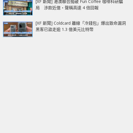
[XF 新聞] 港澳聯合搗破 Fun Coffee 咖啡科研騙
局 涉款近億‧聲稱高達 4 倍回報
[XF 新聞] Coldcard 離線「冷錢包」爆出致命漏洞
黑客已盜走逾 1.3 億美元比特幣