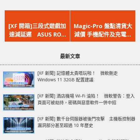
上
下
一
一
[XF 開箱]三段式遊戲加
Magic-Pro 盤點清貨大
篇
篇
速減延遲 ASUS ROG
減價 手機配件及充電產
文
文
Rapture GT-AX11000
品破底價出清
章：
章：
無線 10G 輸出
最新文章
[XF 新聞] 記憶體太貴唔玩啦！ 微軟刪走
Windows 11 32GB 配置建議
[XF 新聞] 酒店機場 Wi-Fi 淪陷！ 微軟警告：登入
頁面可被劫持，密碼與惡意軟件一併中招
[XF 新聞] 數千台伺服器被後門攻擊 主機板控制器
漏洞部分甚至超過 10 年歷史