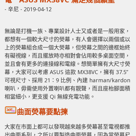
-
辛尼
-
2019-04-12
無論是打機一族、專業設計人士又或者是一般用家，
都想有一個較大尺寸的熒幕，有人會選擇以兩個或以
上的熒幕組合成一個大熒幕，但熒幕之間的邊框始終
有礙視線，而且擺放時亦相對會佔用較多桌面空間，
並且會有更多的連接線和電線。想簡單擁有大尺寸熒
幕，大家可以考慮 ASUS 這款 MX38VC，擁有 37.5”
可視尺寸、採用 21：9 比例、內建 harman/kardon
喇叭，毋需使用外置喇叭都有靚聲，而且座枱腳面積
相當細小，更支援 Qi 無線充電功能。
曲面熒幕要點揀
大家在市面上都可以發現越來越多熒幕甚至電視都推
出曲面系列，之所以要製造曲面熒幕，因為當熒幕尺