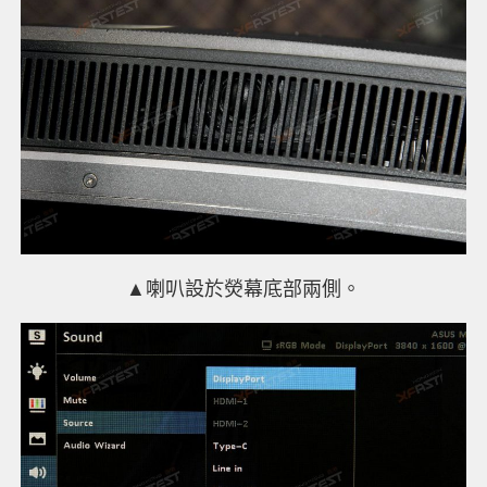
▲喇叭設於熒幕底部兩側。