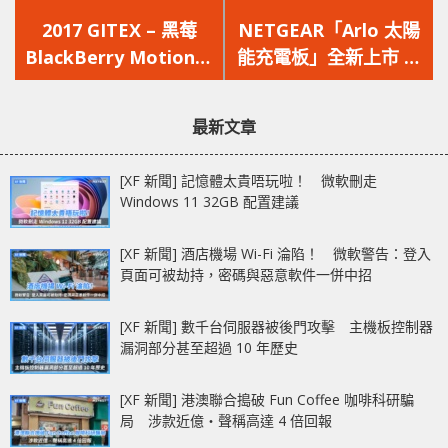
上
下
一
一
2017 GITEX – 黑莓
NETGEAR「Arlo 太陽
篇
篇
BlackBerry Motion手
能充電板」全新上市 在
文
文
機發佈
室外也能為攝影機提供
章：
章：
源源不絕的電力
最新文章
[XF 新聞] 記憶體太貴唔玩啦！ 微軟刪走
Windows 11 32GB 配置建議
[XF 新聞] 酒店機場 Wi-Fi 淪陷！ 微軟警告：登入
頁面可被劫持，密碼與惡意軟件一併中招
[XF 新聞] 數千台伺服器被後門攻擊 主機板控制器
漏洞部分甚至超過 10 年歷史
[XF 新聞] 港澳聯合搗破 Fun Coffee 咖啡科研騙
局 涉款近億‧聲稱高達 4 倍回報