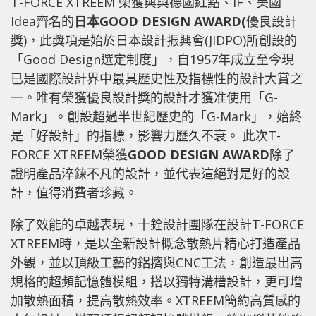
T-FORCE XTREEM 榮獲與與德國紅點、iF、美國
Idea齊名的
日本GOOD DESIGN AWARD(
優良設計
獎)，此獎項是始於日本設計振興會(JIDPO)所創設的
「Good Design選定制度」，自1957年成立至今現
已是國際設計界中最具歷史性及指標性的設計大賞之
一。唯有榮獲優良設計獎的設計才獲准使用「G-
Mark」。創設超過半世紀歷史的「G-Mark」，始終
是「好設計」的指標，影響力歷久不衰。 此次T-
FORCE XTREEM榮獲
GOOD DESIGN AWARD
除了
證明產品淬鍊不凡的設計，並代表這絕對是好的設
計，值得消費者珍藏。
除了效能的卓越表現，十銓設計團隊在設計T-FORCE
XTREEM時，是以全新設計概念散熱片精心打造產品
外觀，並以頂級工藝的鋁擠與CNC工法，創造最出高
規格的超頻記憶體模組，搭以獨特溝槽設計，更可增
加散熱面積，提高散熱效率。XTREEM簡約高質感的