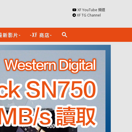
XF YouTube 頻道
XF TG Channel
最新影片-
-XF 商店-
search