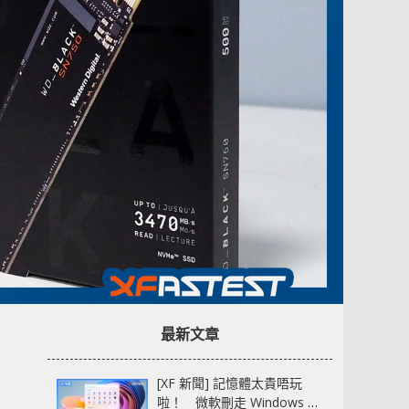
最新文章
[XF 新聞] 記憶體太貴唔玩
啦！ 微軟刪走 Windows 11