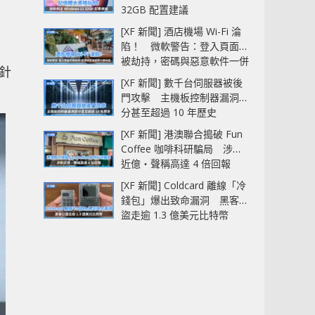
32GB 配置建議
[XF 新聞] 酒店機場 Wi-Fi 淪
陷！ 微軟警告：登入頁面可
，
被劫持，密碼與惡意軟件一併
針
中招
[XF 新聞] 數千台伺服器被後
門攻擊 主機板控制器漏洞部
分甚至超過 10 年歷史
[XF 新聞] 港澳聯合搗破 Fun
Coffee 咖啡科研騙局 涉款
近億‧聲稱高達 4 倍回報
[XF 新聞] Coldcard 離線「冷
錢包」爆出致命漏洞 黑客已
盜走逾 1.3 億美元比特幣