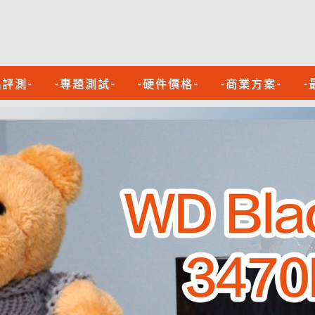
品評測-
-專題測試-
-硬件價格-
-商業方案-
-