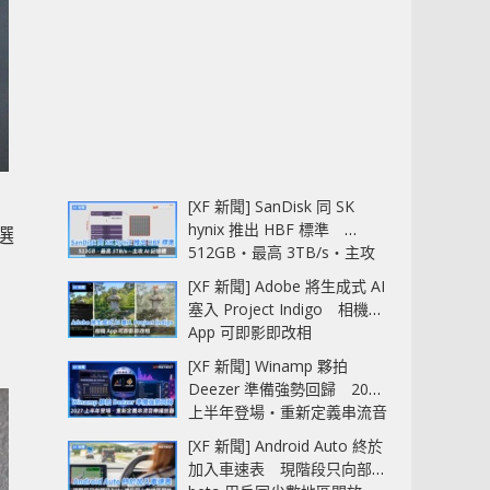
[XF 新聞] SanDisk 同 SK
hynix 推出 HBF 標準
選
512GB‧最高 3TB/s‧主攻
AI 記憶體
[XF 新聞] Adobe 將生成式 AI
塞入 Project Indigo 相機
別
App 可即影即改相
[XF 新聞] Winamp 夥拍
Deezer 準備強勢回歸 2027
上半年登場‧重新定義串流音
樂播放器
[XF 新聞] Android Auto 終於
加入車速表 現階段只向部分