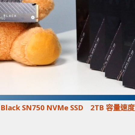
D Black SN750 NVMe SSD 2TB 容量速度