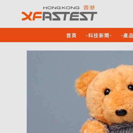
首頁
-科技新聞-
-產