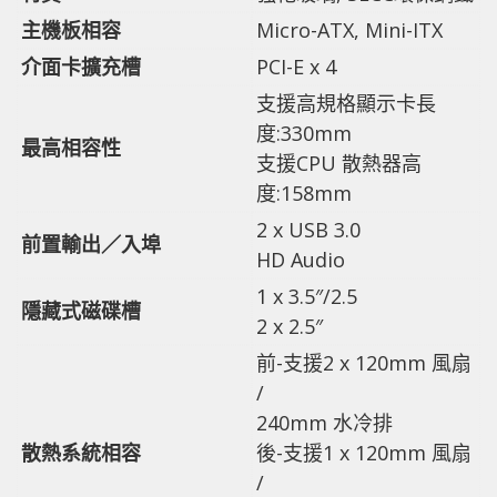
主機板相容
Micro-ATX, Mini-ITX
介面卡擴充槽
PCI-E x 4
支援高規格顯示卡長
度:330mm
最高相容性
支援CPU 散熱器高
度:158mm
2 x USB 3.0
前置輸出／入埠
HD Audio
1 x 3.5″/2.5
隱藏式磁碟槽
2 x 2.5″
前-支援2 x 120mm 風扇
/
240mm 水冷排
散熱系統相容
後-支援1 x 120mm 風扇
/