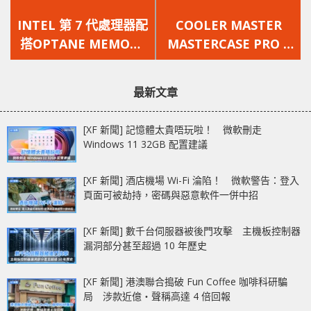
上
下
一
一
INTEL 第 7 代處理器配
COOLER MASTER
篇
篇
搭OPTANE MEMORY
MASTERCASE PRO 6
文
文
打造最佳遊戲體驗
開箱測試 / 簡潔典雅 開
章：
章：
蓋散熱
最新文章
[XF 新聞] 記憶體太貴唔玩啦！ 微軟刪走
Windows 11 32GB 配置建議
[XF 新聞] 酒店機場 Wi-Fi 淪陷！ 微軟警告：登入
頁面可被劫持，密碼與惡意軟件一併中招
[XF 新聞] 數千台伺服器被後門攻擊 主機板控制器
漏洞部分甚至超過 10 年歷史
[XF 新聞] 港澳聯合搗破 Fun Coffee 咖啡科研騙
局 涉款近億‧聲稱高達 4 倍回報