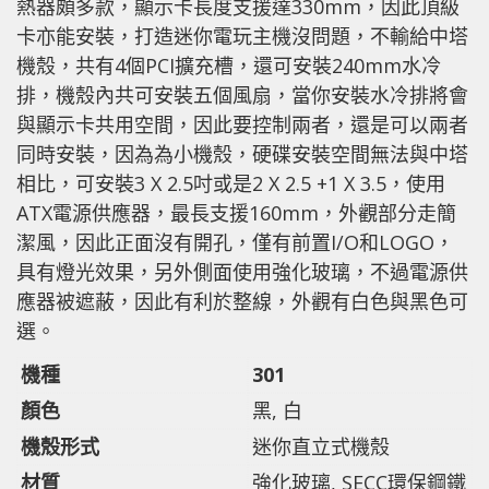
熱器頗多款，顯示卡長度支援達330mm，因此頂級
卡亦能安裝，打造迷你電玩主機沒問題，不輸給中塔
機殼，共有4個PCI擴充槽，還可安裝240mm水冷
排，機殼內共可安裝五個風扇，當你安裝水冷排將會
與顯示卡共用空間，因此要控制兩者，還是可以兩者
同時安裝，因為為小機殼，硬碟安裝空間無法與中塔
相比，可安裝3 X 2.5吋或是2 X 2.5 +1 X 3.5，使用
ATX電源供應器，最長支援160mm，外觀部分走簡
潔風，因此正面沒有開孔，僅有前置I/O和LOGO，
具有燈光效果，另外側面使用強化玻璃，不過電源供
應器被遮蔽，因此有利於整線，外觀有白色與黑色可
選。
機種
301
顏色
黑, 白
機殼形式
迷你直立式機殼
材質
強化玻璃, SECC環保鋼鐵