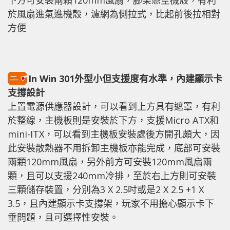
下方可安裝兩顆120mm風扇，腳架懸空機殼，有利
於風扇進氣進機殼，濾網為側拉式，比起前後拉相對
方便
In Win 301外型小但支援度有水準，內建顯示卡
支撐設計
上置電源供應器設計，可以看到上方具有遮罩，有利
於整線，主機板則是安裝於下方，支援Micro ATX和
mini-ITX，可以看到主機板安裝處後方開孔頗大，因
此安裝散熱器不用拆卸主機板亦能完成，底部可安裝
兩顆120mm風扇，另外前方可安裝120mm風扇兩
顆，且可以支援240mm冷排，至於右上方則可安裝
三顆儲存裝置，分別為3 X 2.5吋或是2 X 2.5 +1 X
3.5，且內建顯示卡支撐架，玩家不用擔心顯示卡下
垂問題，且可選擇性安裝。