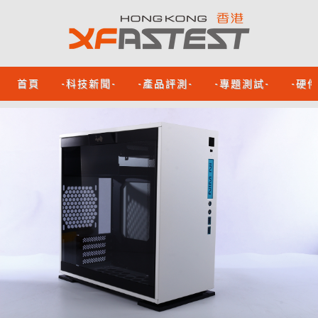
首頁
-科技新聞-
-產品評測-
-專題測試-
-硬