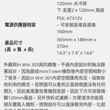
120mm 水冷排
下-支援2 x 120mm 風扇
PSII: ATX12V
電源供應器相容
– 可安裝區域長度達
160mm
365mm x 188mm x
產品尺寸
370m
(
高
x
寬
x
長
)
14.3″ x 7.4″ x 14.6″
外觀與In Win 303真的頗像，不過內部設計則無法跟
著設計，因為變成miniTower機殼後內部空間相對小
了很多，因此In Win 301內部空間運用充足，採取有
效利用的概念。從照面可以看到正面與側面沒有任何
開孔，因此進風要依靠機殼底部，因此下方可安裝兩
顆120mm風扇，另外快拆式濾網，方便清洗亦能阻
絕灰塵進入機殼，透側設計可以直接看到內部，比起