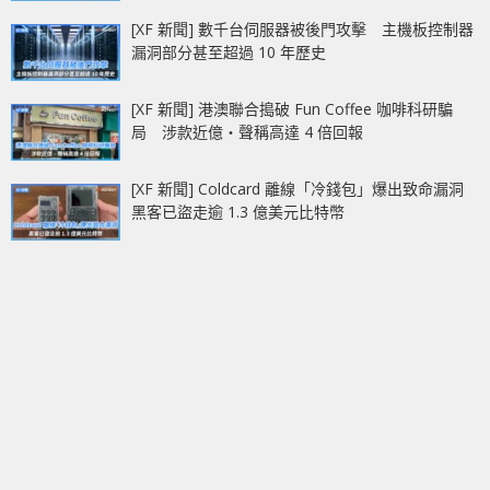
[XF 新聞] 數千台伺服器被後門攻擊 主機板控制器
漏洞部分甚至超過 10 年歷史
[XF 新聞] 港澳聯合搗破 Fun Coffee 咖啡科研騙
局 涉款近億‧聲稱高達 4 倍回報
[XF 新聞] Coldcard 離線「冷錢包」爆出致命漏洞
黑客已盜走逾 1.3 億美元比特幣