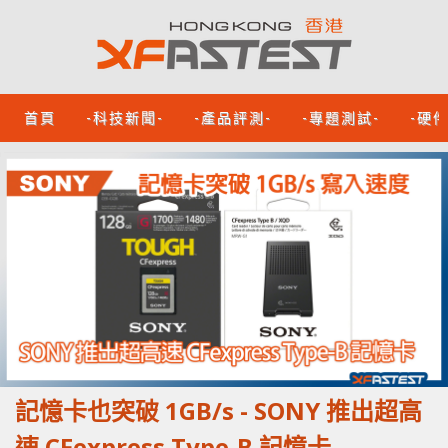
首頁
-科技新聞-
-產品評測-
-專題測試-
-硬
記憶卡也突破 1GB/s - SONY 推出超高
速 CFexpress Type-B 記憶卡