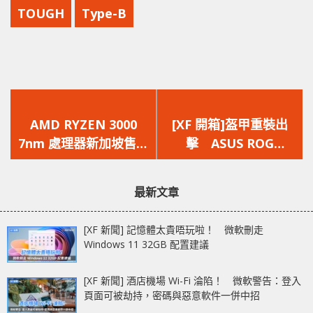
TOUGH
Type-B
上
下
一
一
AMD RYZEN 3000
[XF 開箱]盔甲重裝出
篇
篇
7nm 處理器新加坡售價
擊 ASUS ROG
文
文
曝光
RAMPAGE VI
章：
章：
EXTREME OMEGA 效
最新文章
能監察神器
[XF 新聞] 記憶體太貴唔玩啦！ 微軟刪走
Windows 11 32GB 配置建議
[XF 新聞] 酒店機場 Wi-Fi 淪陷！ 微軟警告：登入
頁面可被劫持，密碼與惡意軟件一併中招