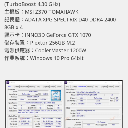
(TurboBoost 4.30 GHz)
主機板：MSI Z370 TOMAHAWK
記憶體：ADATA XPG SPECTRIX D40 DDR4-2400
8GB x 4
顯示卡：INNO3D GeForce GTX 1070
儲存裝置：Plextor 256GB M.2
電源供應器：CoolerMaster 1200W
作業系統：Windows 10 Pro 64bit