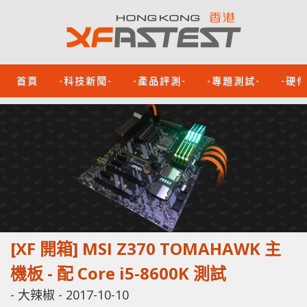
首頁
-科技新聞-
-產品評測-
-專題測試-
-硬
[XF 開箱] MSI Z370 TOMAHAWK 主
機板 - 配 Core i5-8600K 測試
-
大辣椒
-
2017-10-10