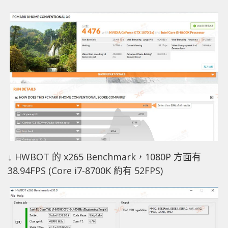
↓ HWBOT 的 x265 Benchmark，1080P 方面有
38.94FPS (Core i7-8700K 約有 52FPS)