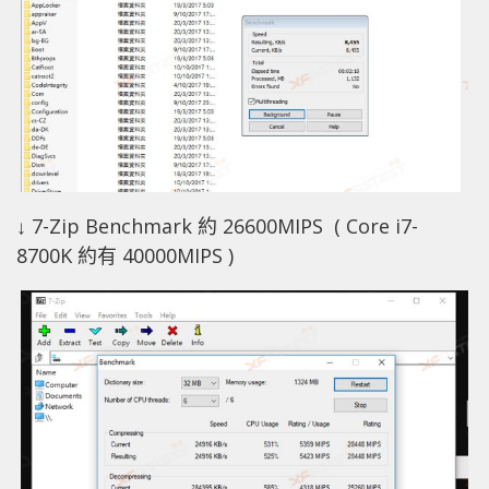
↓ 7-Zip Benchmark 約 26600MIPS ( Core i7-
8700K 約有 40000MIPS )