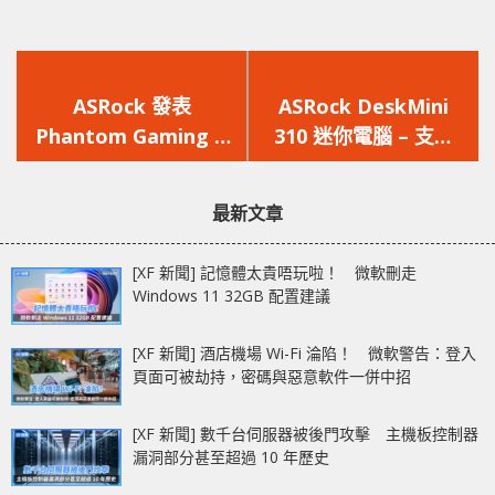
上
下
一
一
ASRock 發表
ASRock DeskMini
篇
篇
Phantom Gaming X
310 迷你電腦 – 支援
文
文
Radeon VII 16G 顯示
Intel 第九代 Core 處
章：
章：
卡
理器
最新文章
[XF 新聞] 記憶體太貴唔玩啦！ 微軟刪走
Windows 11 32GB 配置建議
[XF 新聞] 酒店機場 Wi-Fi 淪陷！ 微軟警告：登入
頁面可被劫持，密碼與惡意軟件一併中招
[XF 新聞] 數千台伺服器被後門攻擊 主機板控制器
漏洞部分甚至超過 10 年歷史