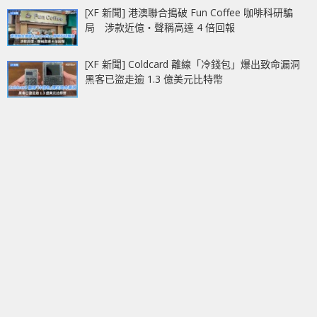
[XF 新聞] 港澳聯合搗破 Fun Coffee 咖啡科研騙
局 涉款近億‧聲稱高達 4 倍回報
[XF 新聞] Coldcard 離線「冷錢包」爆出致命漏洞
黑客已盜走逾 1.3 億美元比特幣