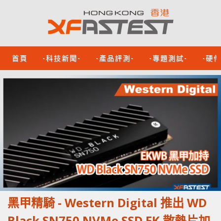
首頁
-科技新聞-
-產品評測-
-專題測試-
-硬
黑甲精騎 - Western Digital 推出 WD
Black SN750 NVMe SSD EK 散熱片加