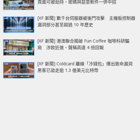
頁面可被劫持，密碼與惡意軟件一併中招
[XF 新聞] 數千台伺服器被後門攻擊 主機板控制器
漏洞部分甚至超過 10 年歷史
[XF 新聞] 港澳聯合搗破 Fun Coffee 咖啡科研騙
局 涉款近億‧聲稱高達 4 倍回報
[XF 新聞] Coldcard 離線「冷錢包」爆出致命漏洞
黑客已盜走逾 1.3 億美元比特幣