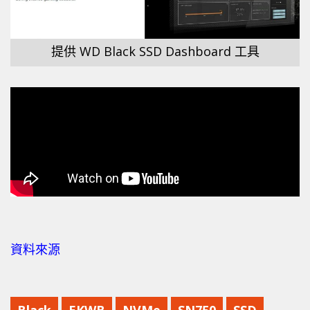
提供 WD Black SSD Dashboard 工具
資料來源
Black
EKWB
NVMe
SN750
SSD