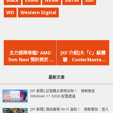
WD
Western Digital
上
下
一
一
主力部隊來臨? AMD
[XF 介紹]大「C」級體
篇
篇
7nm Navi 預計將於 6
驗 CoolerMaster
文
文
月發佈 次月上陣
Game Pod 實體登場
章：
章：
最新文章
[XF 新聞] 記憶體太貴唔玩啦！ 微軟刪走
Windows 11 32GB 配置建議
[XF 新聞] 酒店機場 Wi-Fi 淪陷！ 微軟警告：登入