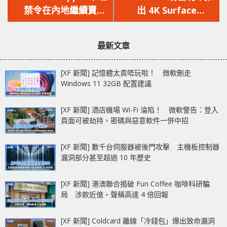
篇
篇
禁令在內地繼續賣
出 4K Surface
文
文
iPhone，Qualcomm
Webcam
章：
章：
再度抗議
最新文章
[XF 新聞] 記憶體太貴唔玩啦！ 微軟刪走
Windows 11 32GB 配置建議
[XF 新聞] 酒店機場 Wi-Fi 淪陷！ 微軟警告：登入
頁面可被劫持，密碼與惡意軟件一併中招
[XF 新聞] 數千台伺服器被後門攻擊 主機板控制器
漏洞部分甚至超過 10 年歷史
[XF 新聞] 港澳聯合搗破 Fun Coffee 咖啡科研騙
局 涉款近億‧聲稱高達 4 倍回報
[XF 新聞] Coldcard 離線「冷錢包」爆出致命漏洞