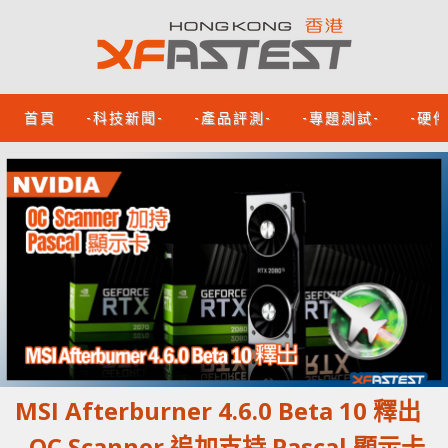
首頁
-科技新聞-
-產品評測-
-專題測試-
-硬
MSI Afterburner 4.6.0 Beta 10 釋出
- OC Scanner 追加支持 Pascal 顯示卡