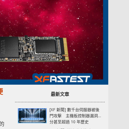
硬
最新文章
[XF 新聞] 數千台伺服器被後
門攻擊 主機板控制器漏洞部
分甚至超過 10 年歷史
下的