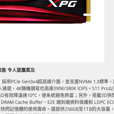
效能
令人望塵莫及
硬碟，採用PCIe Gen3x4超高速介面，並支援NVMe 1.3標準
度，4K隨機讀寫也高達390K/380K IOPS。S11 Pro
D有效降溫達10°C，使系統避免熱當；另外，搭載3D快
AM Cache Buffer、E2E 端到端資料保護和 LDPC EC
閃記憶體的使用壽命。還提供256GB至1TB的大容量