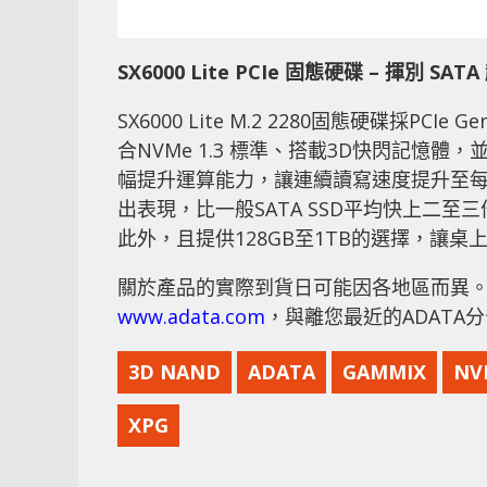
SX6000 Lite PCIe
固態硬碟
–
揮別
SATA
SX6000 Lite M.2 2280固態硬碟採P
合NVMe 1.3 標準、搭載3D快閃記憶體，並支援H
幅提升運算能力，讓連續讀寫速度提升至每秒1800
出表現，比一般SATA SSD平均快上二
此外，且提供128GB至1TB的選擇，讓
關於產品的實際到貨日可能因各地區而異。
www.adata.com
，與離您最近的ADATA
3D NAND
ADATA
GAMMIX
NV
XPG