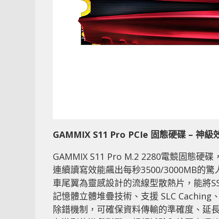
GAMMIX S11 Pro PCIe
固態硬碟
–
神級
GAMMIX S11 Pro M.2 2280電競固態
連續讀寫效能飆出每秒3500/3000MB的驚人速
車尾翼為靈感設計的流線型散熱片，能將SS
記憶體立體堆疊技術、支援 SLC Caching、DR
除錯機制，可確保資料傳輸的準確度、延長快