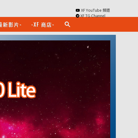
XF YouTube 頻道
XF TG Channel
最新影片-
-XF 商店-
search