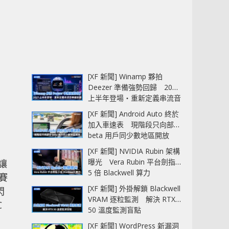
[XF 新聞] Winamp 夥拍
Deezer 準備強勢回歸 2027
上半年登場‧重新定義串流音
樂播放器
[XF 新聞] Android Auto 終於
加入車速表 現階段只向部分
beta 用戶同少數地區開放
[XF 新聞] NVIDIA Rubin 架構
曝光 Vera Rubin 平台劍指
，讓
5 倍 Blackwell 算力
以賽
[XF 新聞] 外掛解鎖 Blackwell
閃
VRAM 逐粒監測 解決 RTX
C
50 溫度監測盲點
，
[XF 新聞] WordPress 新漏洞