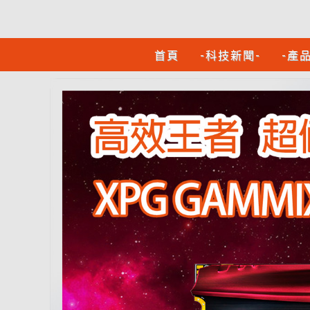
首頁
-科技新聞-
-產