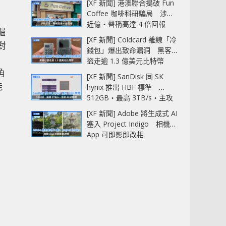
[XF 新聞] 港澳聯合搗破 Fun
態
Coffee 咖啡科研騙局 涉款
近億‧聲稱高達 4 倍回報
崛
[XF 新聞] Coldcard 離線「冷
對
錢包」爆出致命漏洞 黑客已
和
盜走逾 1.3 億美元比特幣
角
[XF 新聞] SanDisk 同 SK
能
hynix 推出 HBF 標準
512GB‧最高 3TB/s‧主攻
AI 記憶體
[XF 新聞] Adobe 將生成式 AI
塞入 Project Indigo 相機
App 可即影即改相