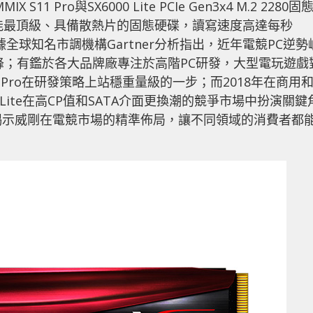
1 Pro與SX6000 Lite PCIe Gen3x4 M.2 2280固
來效能最頂級、具備散熱片的固態硬碟，讀寫速度高達每秒
根據全球知名市調機構Gartner分析指出，近年電競PC逆勢
高峰；有鑑於各大品牌廠專注於高階PC研發，大型電玩遊戲
Pro在研發策略上站穩重量級的一步；而2018年在商用
 Lite在高CP值和SATA介面更換潮的競爭市場中扮演關鍵
雙璧出擊，揭示威剛在電競市場的精準佈局，讓不同領域的消費者都