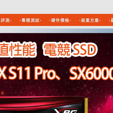
品評測-
-專題測試-
-硬件價格-
-商業方案-
-