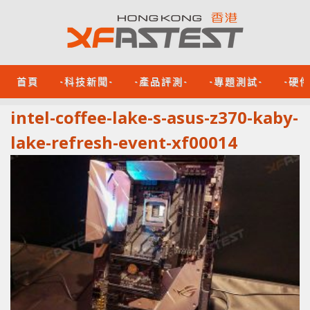
首頁
-科技新聞-
-產品評測-
-專題測試-
-硬
intel-coffee-lake-s-asus-z370-kaby-
lake-refresh-event-xf00014