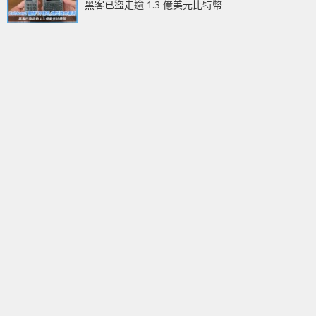
黑客已盜走逾 1.3 億美元比特幣