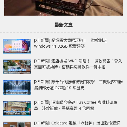
最新文章
[XF 新聞] 記憶體太貴唔玩啦！ 微軟刪走
Windows 11 32GB 配置建議
[XF 新聞] 酒店機場 Wi-Fi 淪陷！ 微軟警告：登入
頁面可被劫持，密碼與惡意軟件一併中招
[XF 新聞] 數千台伺服器被後門攻擊 主機板控制器
漏洞部分甚至超過 10 年歷史
[XF 新聞] 港澳聯合搗破 Fun Coffee 咖啡科研騙
局 涉款近億‧聲稱高達 4 倍回報
[XF 新聞] Coldcard 離線「冷錢包」爆出致命漏洞