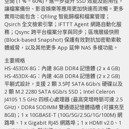
空間 (1 % ~ 60%)，進一步提升 SSD 效能及耐用性，
讓檔案備份、影音娛樂等應用更加快速而流暢。更多
實用功能包含：Qfiling 智能歸檔和檔案管理；
Qsirch 全文檢索引擎；IFTTT Agent 網路自動化服
務；Qsync 跨平台檔案分享與同步；區塊層級快照
(Block-based Snapshot) 保護有效對抗加密勒索軟
體威脅，以及其他更多 App 延伸 NAS 多樣功能。
主要規格
HS-453DX-8G：內建 8GB DDR4 記憶體 (2 x 4 GB)
HS-453DX-4G：內建 4GB DDR4 記憶體 (2 x 2 GB)
平躺式設計，支援 2 顆 3.5吋 SATA 6Gb/s 硬碟以及
2 顆 M.2 2280 SATA 6Gb/s SSD；Intel Celeron
J4105 1.5 GHz 四核心處理器 (最高突增時脈可達 2.5
GHz)，DDR4 SODIMM 雙通道記憶體插槽 (可擴充至
8GB)；1 x 10GBASE-T (10G/5G/2.5G/1G/100M) 網
路埠、1 x Gigabit RJ45 網路埠；1 x HDMI v2.0、1