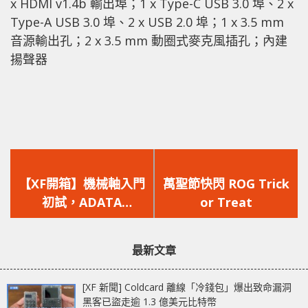
x HDMI v1.4b 輸出埠；1 x Type-C USB 3.0 埠、2 x
Type-A USB 3.0 埠、2 x USB 2.0 埠；1 x 3.5 mm
音源輸出孔；2 x 3.5 mm 動圈式麥克風插孔；內建
揚聲器
上
下
一
一
【XF開箱】機械軸入門
萬聖節快閃 ROG Trick
篇
篇
初試，ADATA
or Treat
文
文
INFAREX K20
章：
章：
最新文章
[XF 新聞] Coldcard 離線「冷錢包」爆出致命漏洞
黑客已盜走逾 1.3 億美元比特幣