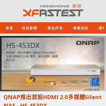
首頁
-科技新聞-
-產品評測-
-專題測試-
-硬
QNAP推出首設HDMI 2.0多媒體Silent
NAS - HS-453DX