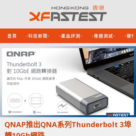
首頁
-科技新聞-
-產品評測-
-專題測試-
-硬
QNAP推出QNA系列Thunderbolt 3埠
轉10Gb網路