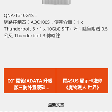
QNA-T310G1S：
網路控制器：AQC100S；傳輸介面：1 x
Thunderbolt 3，1 x 10GbE SFP+ 埠；隨貨附贈 0.5
公尺 Thunderbolt 3 傳輸線
上
下
一
一
[XF 開箱]ADATA 升級
買ASUS 顯示卡送你
篇
篇
版三防外置硬碟
《魔物獵人 世界》
文
文
HD830 3000KG 抗
章：
章：
壓/2 米防水/防塵
最新文章