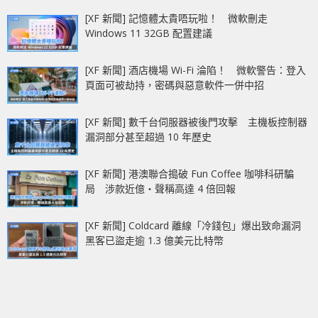
[XF 新聞] 記憶體太貴唔玩啦！ 微軟刪走
Windows 11 32GB 配置建議
[XF 新聞] 酒店機場 Wi-Fi 淪陷！ 微軟警告：登入
頁面可被劫持，密碼與惡意軟件一併中招
[XF 新聞] 數千台伺服器被後門攻擊 主機板控制器
漏洞部分甚至超過 10 年歷史
[XF 新聞] 港澳聯合搗破 Fun Coffee 咖啡科研騙
局 涉款近億‧聲稱高達 4 倍回報
[XF 新聞] Coldcard 離線「冷錢包」爆出致命漏洞
黑客已盜走逾 1.3 億美元比特幣