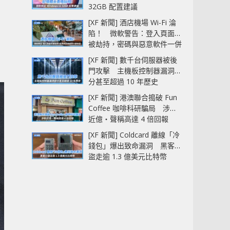
32GB 配置建議
[XF 新聞] 酒店機場 Wi-Fi 淪
陷！ 微軟警告：登入頁面可
被劫持，密碼與惡意軟件一併
中招
[XF 新聞] 數千台伺服器被後
門攻擊 主機板控制器漏洞部
分甚至超過 10 年歷史
[XF 新聞] 港澳聯合搗破 Fun
Coffee 咖啡科研騙局 涉款
近億‧聲稱高達 4 倍回報
[XF 新聞] Coldcard 離線「冷
錢包」爆出致命漏洞 黑客已
盜走逾 1.3 億美元比特幣