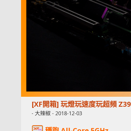
[XF開箱] 玩燈玩速度玩超頻 Z390
-
大辣椒
-
2018-12-03
穩跑 All-Core 5GHz