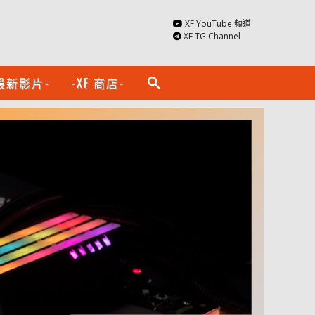
XF YouTube 頻道
XF TG Channel
最新影片-
-XF 商店-
search