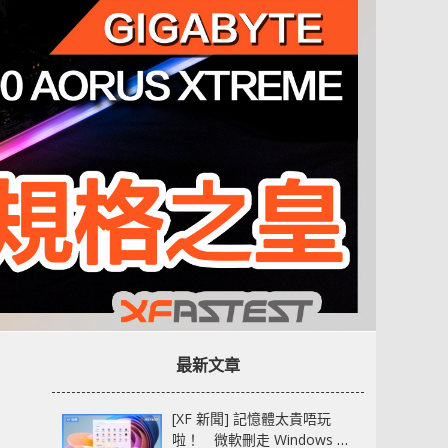
最新文章
[XF 新聞] 記憶體太貴唔玩
啦！ 微軟刪走 Windows 11