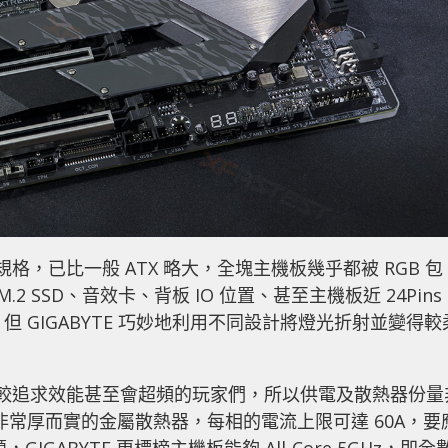
ATX 規格，已比一般 ATX 略大，全塊主機板幾乎都被 RGB 包
M.2 SSD、音效卡、背板 IO 位置、甚至主機板近 24Pins
B 但 GIGABYTE 巧妙地利用不同設計將燈光折射並變得較
的一般都是較追求效能甚至會超頻的玩家們，所以供電及散熱器份量
一個非常厚而實的金屬散熱器，每相的電流上限可達 60A，要