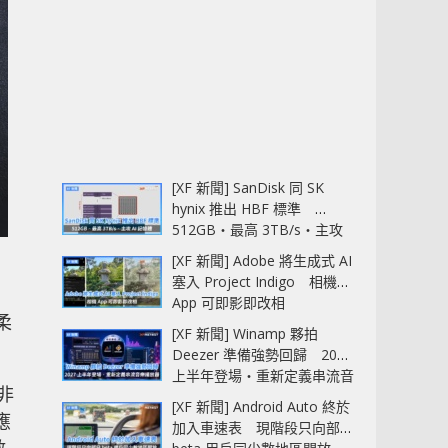
[XF 新聞] SanDisk 同 SK
hynix 推出 HBF 標準
512GB‧最高 3TB/s‧主攻
AI 記憶體
[XF 新聞] Adobe 將生成式 AI
塞入 Project Indigo 相機
App 可即影即改相
柔
[XF 新聞] Winamp 夥拍
Deezer 準備強勢回歸 2027
上半年登場‧重新定義串流音
非
樂播放器
[XF 新聞] Android Auto 終於
應
加入車速表 現階段只向部分