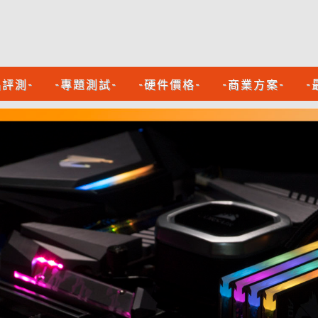
品評測-
-專題測試-
-硬件價格-
-商業方案-
-