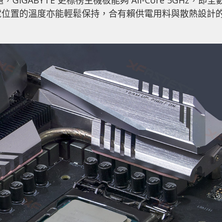
題，GIGABYTE 更標榜主機板能夠 All-Core 5GHz，即全
供電位置的溫度亦能輕鬆保持，合有賴供電用料與散熱設計