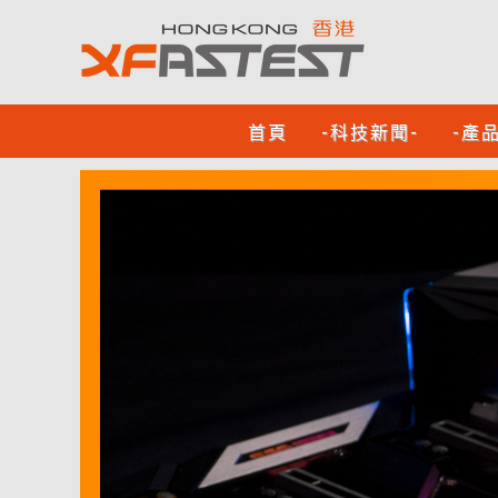
首頁
-科技新聞-
-產