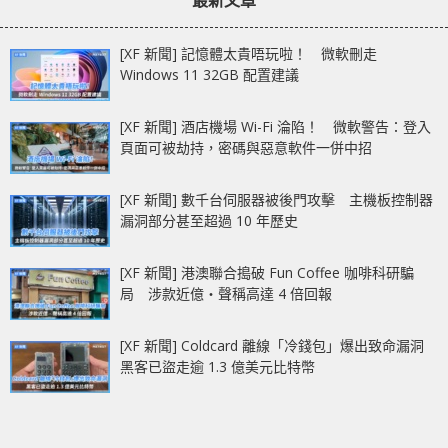
最新文章
[XF 新聞] 記憶體太貴唔玩啦！ 微軟刪走
Windows 11 32GB 配置建議
[XF 新聞] 酒店機場 Wi-Fi 淪陷！ 微軟警告：登入
頁面可被劫持，密碼與惡意軟件一併中招
[XF 新聞] 數千台伺服器被後門攻擊 主機板控制器
漏洞部分甚至超過 10 年歷史
[XF 新聞] 港澳聯合搗破 Fun Coffee 咖啡科研騙
局 涉款近億‧聲稱高達 4 倍回報
[XF 新聞] Coldcard 離線「冷錢包」爆出致命漏洞
黑客已盜走逾 1.3 億美元比特幣