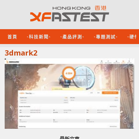
首頁
-科技新聞-
-產品評測-
-專題測試-
-硬
3dmark2