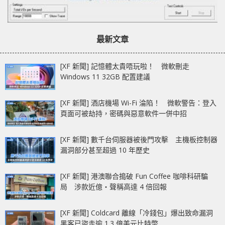
最新文章
[XF 新聞] 記憶體太貴唔玩啦！ 微軟刪走
Windows 11 32GB 配置建議
[XF 新聞] 酒店機場 Wi-Fi 淪陷！ 微軟警告：登入
頁面可被劫持，密碼與惡意軟件一併中招
[XF 新聞] 數千台伺服器被後門攻擊 主機板控制器
漏洞部分甚至超過 10 年歷史
[XF 新聞] 港澳聯合搗破 Fun Coffee 咖啡科研騙
局 涉款近億‧聲稱高達 4 倍回報
[XF 新聞] Coldcard 離線「冷錢包」爆出致命漏洞
黑客已盜走逾 1.3 億美元比特幣