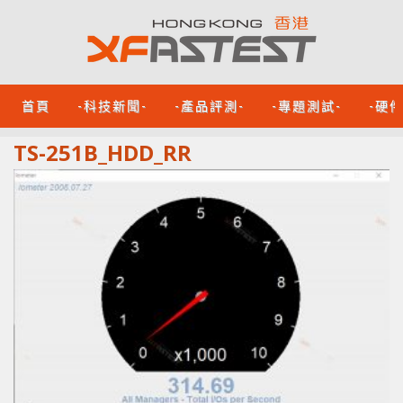
首頁
-科技新聞-
-產品評測-
-專題測試-
-硬
TS-251B_HDD_RR