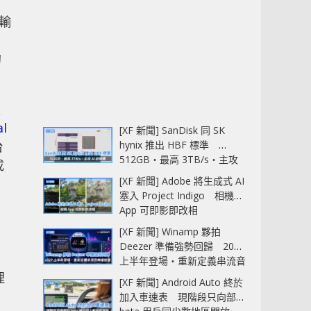
傳輸
的
更
al
[XF 新聞] SanDisk 同 SK
台
hynix 推出 HBF 標準
512GB‧最高 3TB/s‧主攻
成
AI 記憶體
[XF 新聞] Adobe 將生成式 AI
塞入 Project Indigo 相機
App 可即影即改相
[XF 新聞] Winamp 夥拍
Deezer 準備強勢回歸 2027
上半年登場‧重新定義串流音
樂播放器
理
[XF 新聞] Android Auto 終於
加入車速表 現階段只向部分