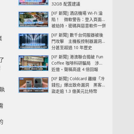
32GB 配置建議
[XF 新聞] 酒店機場 Wi-Fi 淪
陷！ 微軟警告：登入頁面可
被劫持，密碼與惡意軟件一併
中招
[XF 新聞] 數千台伺服器被後
業
門攻擊 主機板控制器漏洞部
分甚至超過 10 年歷史
[XF 新聞] 港澳聯合搗破 Fun
了
Coffee 咖啡科研騙局 涉款
備
近億‧聲稱高達 4 倍回報
[XF 新聞] Coldcard 離線「冷
錢包」爆出致命漏洞 黑客已
 執
盜走逾 1.3 億美元比特幣
需
的