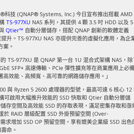
科技 (QNAP® Systems, Inc.) 今日宣布推出搭載 AMD
架構
TS-977XU
NAS 系列，其提供 4 顆 3.5 吋 HDD 以及 5
取與
Qtier™
自動分層儲存，搭配 QNAP 創新的軟體定義
升。TS-977XU NAS 亦提供完善的虛擬化應用，為企
方案。
-977XU 是 QNAP 第一台 1U 混合式架構 NAS，除
GbE SFP+ 高速傳輸、PCIe 彈性擴充等在商業應用上必
部署高效能、高頻寬、高可靠的網路儲存應用。」
1200 與 Ryzen 5 2600 處理器的型號，最高可達 6 核心 12
可啟用大幅推升效能的 SSD 快取和 Qtier 自動分層儲
的儲存空間及高效能 SSD 的存取表現，滿足密集存取和亟
於 RAID 層級配置 SSD 外掛預留空間 (Over-
應用需求增加 SSD OP 預留空間，享有媲美企業級 SSD 出色
用壽命。