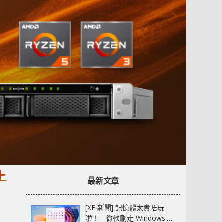
上
最新文章
[XF 新聞] 記憶體太貴唔玩
啦！ 微軟刪走 Windows 11