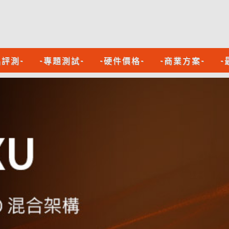
品評測-
-專題測試-
-硬件價格-
-商業方案-
-