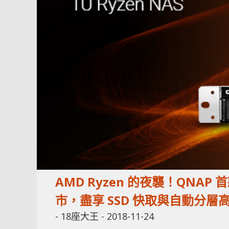
AMD Ryzen 的夜襲！QNAP 首
市，盡享 SSD 快取與自動分層
-
18座大王
-
2018-11-24