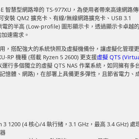
x 10GbE 智慧型網路埠的 TS-977XU，為使用者帶來高速網路
安裝 QM2 擴充卡、有線/無線網路擴充卡、USB 3.1
供電的半高 (Low-profile) 圖形顯示卡，透過顯示卡卓越
算的加速需求。
容器應用，搭配強大的系統快照及虛擬機備份，讓虛擬化管理
 機種 (搭載 Ryzen 5 2600) 更支援
虛擬 QTS (Virtu
以運行多個獨立的虛擬 QTS NAS 作業系統，如同擁有多
器、記憶體、網路)，在部署上具備更多彈性，且節省電力、
n 3 1200 (4 核心/4 執行緒，3.1 GHz，最高 3.4 GHz) 處
應器