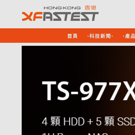
首頁
-科技新聞-
-產