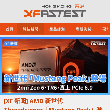
首頁
-科技新聞-
-產品評測-
-專題測試-
-硬
[XF 新聞] AMD 新世代
Threadripper「Mustang Peak」登