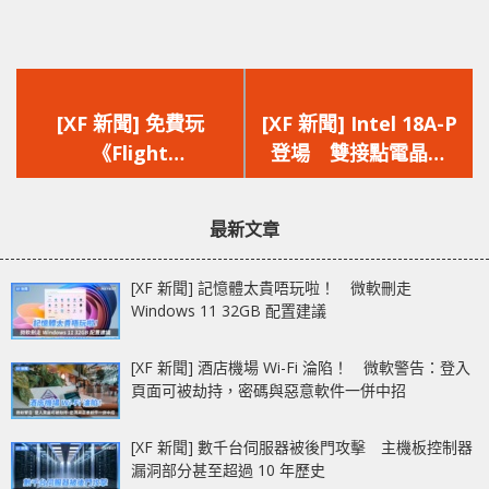
上
下
一
一
[XF 新聞] 免費玩
[XF 新聞] Intel 18A-P
篇
篇
《Flight
登場 雙接點電晶體
文
文
Simulator》 用瀏覽
「Power Boost」更
章：
章：
器玩到 Google Earth
高時脈
最新文章
隱藏飛行模式
[XF 新聞] 記憶體太貴唔玩啦！ 微軟刪走
Windows 11 32GB 配置建議
[XF 新聞] 酒店機場 Wi-Fi 淪陷！ 微軟警告：登入
頁面可被劫持，密碼與惡意軟件一併中招
[XF 新聞] 數千台伺服器被後門攻擊 主機板控制器
漏洞部分甚至超過 10 年歷史