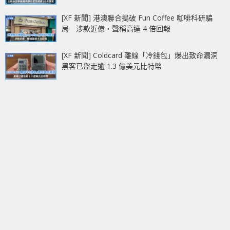
[XF 新聞] 港澳聯合搗破 Fun Coffee 咖啡科研騙
局 涉款近億‧聲稱高達 4 倍回報
[XF 新聞] Coldcard 離線「冷錢包」爆出致命漏洞
黑客已盜走逾 1.3 億美元比特幣