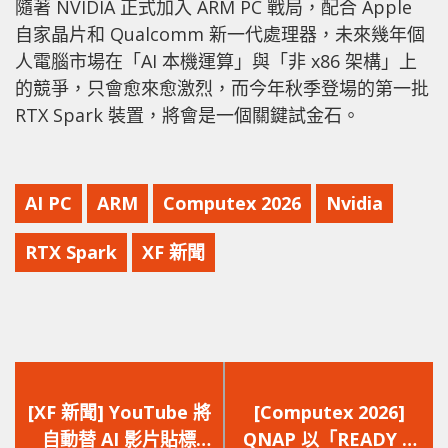
隨著 NVIDIA 正式加入 ARM PC 戰局，配合 Apple
自家晶片和 Qualcomm 新一代處理器，未來幾年個
人電腦市場在「AI 本機運算」與「非 x86 架構」上
的競爭，只會愈來愈激烈，而今年秋季登場的第一批
RTX Spark 裝置，將會是一個關鍵試金石。
AI PC
ARM
Computex 2026
Nvidia
RTX Spark
XF 新聞
上
下
一
一
[XF 新聞] YouTube 將
[Computex 2026]
篇
篇
自動替 AI 影片貼標
QNAP 以「READY &