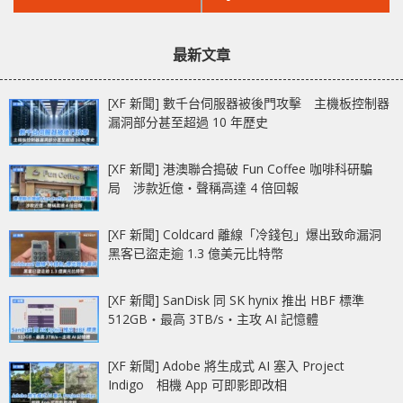
文
文
籤 自動偵測‧AI 標籤
RECOVERY」 重塑企
章：
章：
移到當眼位置
業備份與 Edge AI
最新文章
[XF 新聞] 數千台伺服器被後門攻擊 主機板控制器
漏洞部分甚至超過 10 年歷史
[XF 新聞] 港澳聯合搗破 Fun Coffee 咖啡科研騙
局 涉款近億‧聲稱高達 4 倍回報
[XF 新聞] Coldcard 離線「冷錢包」爆出致命漏洞
黑客已盜走逾 1.3 億美元比特幣
[XF 新聞] SanDisk 同 SK hynix 推出 HBF 標準
512GB‧最高 3TB/s‧主攻 AI 記憶體
[XF 新聞] Adobe 將生成式 AI 塞入 Project
Indigo 相機 App 可即影即改相