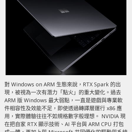
對 Windows on ARM 生態來說，RTX Spark 的出
現，被視為一次有潛力「點火」的重大變化。過去
ARM 版 Windows 最大弱點，一直是遊戲與專業軟
件相容性及效能不足，即使透過轉譯層運行 x86 應
用，實際體驗往往不如規格數字般理想。 NVIDIA 現
在把自家 RTX 顯示技術、AI 平台與 ARM CPU 打包
成一體，再加上與 Microsoft 共同優化的驅動與系統