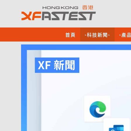
首頁
-科技新聞-
-產