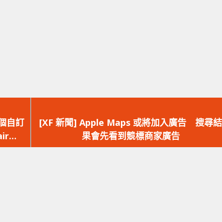
下
一
 個自訂
[XF 新聞] Apple Maps 或將加入廣告 搜尋結
篇
ir
果會先看到競標商家廣告
文
章：