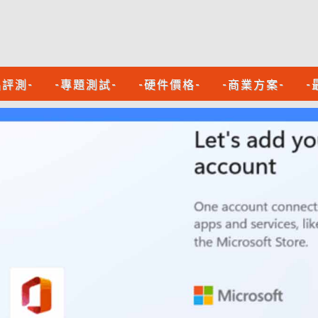
品評測-
-專題測試-
-硬件價格-
-商業方案-
-