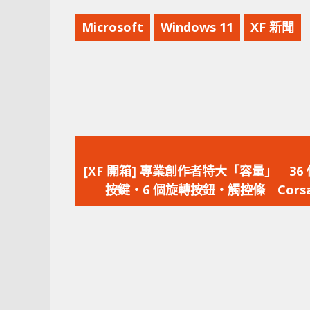
Microsoft
Windows 11
XF 新聞
上
一
[XF 開箱] 專業創作者特大「容量」 36
篇
按鍵‧6 個旋轉按鈕‧觸控條 Corsa
文
Stream Deck + XL
章：