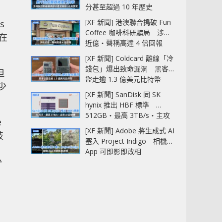
分甚至超過 10 年歷史
[XF 新聞] 港澳聯合搗破 Fun
s
Coffee 咖啡科研騙局 涉款
在
近億‧聲稱高達 4 倍回報
[XF 新聞] Coldcard 離線「冷
錢包」爆出致命漏洞 黑客已
但
盜走逾 1.3 億美元比特幣
少
[XF 新聞] SanDisk 同 SK
。
hynix 推出 HBF 標準
512GB‧最高 3TB/s‧主攻
e
AI 記憶體
[XF 新聞] Adobe 將生成式 AI
技
塞入 Project Indigo 相機
App 可即影即改相
少