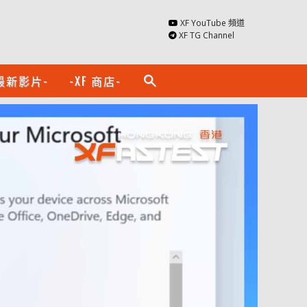
XF YouTube 頻道
XF TG Channel
最新影片-
-XF 商店-
search