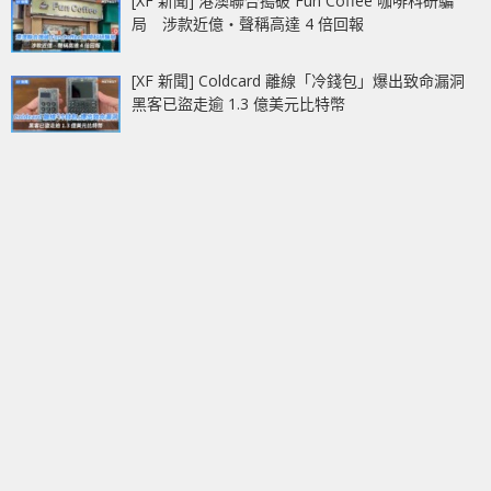
[XF 新聞] 港澳聯合搗破 Fun Coffee 咖啡科研騙
局 涉款近億‧聲稱高達 4 倍回報
[XF 新聞] Coldcard 離線「冷錢包」爆出致命漏洞
黑客已盜走逾 1.3 億美元比特幣