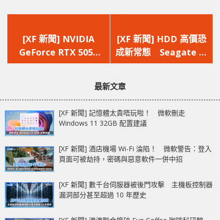
上
下
一
一
[XF 新聞] NVIDIA
[XF 新聞] HDD 高價恐
篇
篇
GeForce RTX 5050
成新常態 Seagate 表
文
文
9GB 曝光 GB206
示 AI 需求引發存儲價
章：
章：
GPU‧2560 核心‧
格「超級周期」
最新文章
GDDR7 記憶體‧130W
TDP
[XF 新聞] 記憶體太貴唔玩啦！ 微軟刪走
Windows 11 32GB 配置建議
[XF 新聞] 酒店機場 Wi-Fi 淪陷！ 微軟警告：登入
頁面可被劫持，密碼與惡意軟件一併中招
[XF 新聞] 數千台伺服器被後門攻擊 主機板控制器
漏洞部分甚至超過 10 年歷史