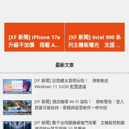
上
下
一
一
[XF 新聞] iPhone 17e
[XF 新聞] Intel 900 系
篇
篇
升級不加價 搭載 A19
列主機板曝光 支援 48
文
文
晶片支援 MegaSafe
條 PCIe‧Nova Lake
章：
章：
處理器蓄勢待發
最新文章
[XF 新聞] 記憶體太貴唔玩啦！ 微軟刪走
Windows 11 32GB 配置建議
[XF 新聞] 酒店機場 Wi-Fi 淪陷！ 微軟警告：登入
頁面可被劫持，密碼與惡意軟件一併中招
[XF 新聞] 數千台伺服器被後門攻擊 主機板控制器
漏洞部分甚至超過 10 年歷史