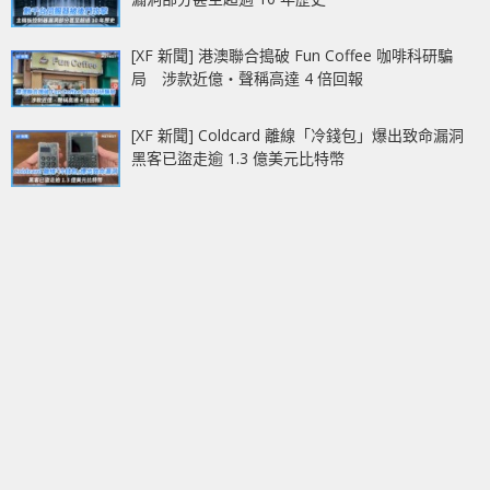
[XF 新聞] 港澳聯合搗破 Fun Coffee 咖啡科研騙
局 涉款近億‧聲稱高達 4 倍回報
[XF 新聞] Coldcard 離線「冷錢包」爆出致命漏洞
黑客已盜走逾 1.3 億美元比特幣