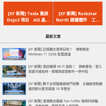
上
下
一
一
[XF 新聞] Tesla 重啟
[XF 新聞] Rockstar
篇
篇
Dojo3 項目 AI5 晶片
North 鍋爐爆炸 工作
文
文
將具備媲美 NVIDIA
室已恢復運作指《GTA
章：
章：
Blackwell 性能
6》開發不受影響
最新文章
[XF 新聞] 記憶體太貴唔玩啦！ 微軟刪走
Windows 11 32GB 配置建議
[XF 新聞] 酒店機場 Wi-Fi 淪陷！ 微軟警告：登入
頁面可被劫持，密碼與惡意軟件一併中招
[XF 新聞] 數千台伺服器被後門攻擊 主機板控制器
漏洞部分甚至超過 10 年歷史
[XF 新聞] 港澳聯合搗破 Fun Coffee 咖啡科研騙
局 涉款近億‧聲稱高達 4 倍回報