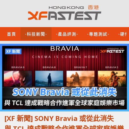
首頁
-科技新聞-
-產品評測-
-專題測試-
-硬
[XF 新聞] SONY Bravia 或從此消失
與 TCL 達成戰略合作進軍全球家庭娛樂