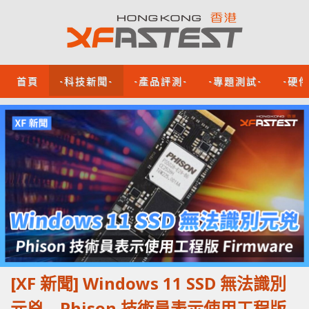
首頁
-科技新聞-
-產品評測-
-專題測試-
-硬
[XF 新聞] Windows 11 SSD 無法識別
元兇 Phison 技術員表示使用工程版