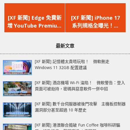
上
下
一
一
[XF 新聞] Edge 免費新
[XF 新聞] iPhone 17
篇
篇
增 YouTube Premium
系列規格全曝光！
文
文
功能 背景播放功能免
iOS 26 發布日期同步揭
章：
章：
除廣告干擾
曉
最新文章
[XF 新聞] 記憶體太貴唔玩啦！ 微軟刪走
Windows 11 32GB 配置建議
[XF 新聞] 酒店機場 Wi-Fi 淪陷！ 微軟警告：登入
頁面可被劫持，密碼與惡意軟件一併中招
[XF 新聞] 數千台伺服器被後門攻擊 主機板控制器
漏洞部分甚至超過 10 年歷史
[XF 新聞] 港澳聯合搗破 Fun Coffee 咖啡科研騙