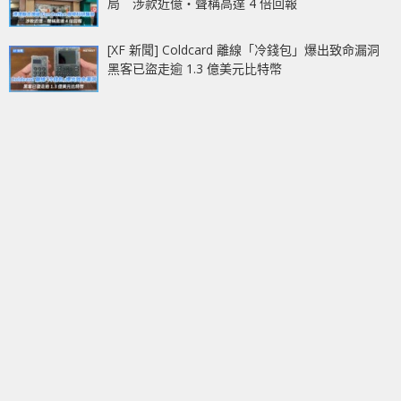
局 涉款近億‧聲稱高達 4 倍回報
[XF 新聞] Coldcard 離線「冷錢包」爆出致命漏洞
黑客已盜走逾 1.3 億美元比特幣