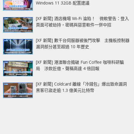
Windows 11 32GB 配置建議
[XF 新聞] 酒店機場 Wi-Fi 淪陷！ 微軟警告：登入
頁面可被劫持，密碼與惡意軟件一併中招
[XF 新聞] 數千台伺服器被後門攻擊 主機板控制器
漏洞部分甚至超過 10 年歷史
[XF 新聞] 港澳聯合搗破 Fun Coffee 咖啡科研騙
局 涉款近億‧聲稱高達 4 倍回報
[XF 新聞] Coldcard 離線「冷錢包」爆出致命漏洞
黑客已盜走逾 1.3 億美元比特幣