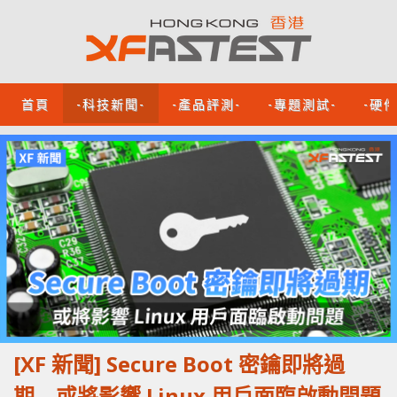
首頁
-科技新聞-
-產品評測-
-專題測試-
-硬
[XF 新聞] Secure Boot 密鑰即將過
期 或將影響 Linux 用戶面臨啟動問題