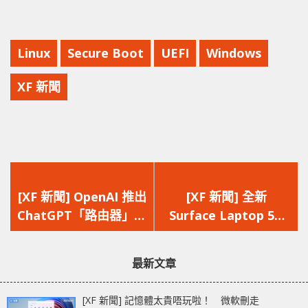
Linux
Secure Boot
UEFI
Windows
XF 新聞
上
下
一
一
[XF 新聞] OpenAI 推出
[XF 新聞] 全新
篇
篇
ChatGPT「路由器」
Surface Laptop 5G
文
文
自動選擇最佳模型應對
登場 搭載 5G
章：
章：
需求
Solution 5000 技術僅
最新文章
限於 13.8″ 商務版本
[XF 新聞] 記憶體太貴唔玩啦！ 微軟刪走