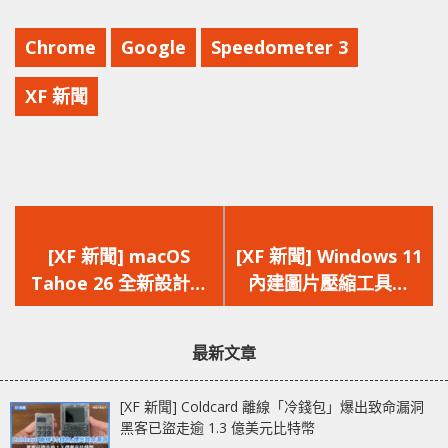
Chrome
Google
Speedometer 3
XF 新聞
上
下
一
一
[XF 新聞] macOS
[XF 新聞] Windows 11
篇
篇
Tahoe 26 全新設計與
內建圖片壓縮工具
文
文
功能 Liquid Glass‧
「原始」、「低」、
章：
章：
強化 Continuity‧
「中」及「高」品質
最新文章
Spotlight 升級
[XF 新聞] Coldcard 離線「冷錢包」爆出致命漏洞
黑客已盜走逾 1.3 億美元比特幣