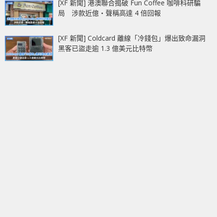
[XF 新聞] 港澳聯合搗破 Fun Coffee 咖啡科研騙
局 涉款近億‧聲稱高達 4 倍回報
[XF 新聞] Coldcard 離線「冷錢包」爆出致命漏洞
黑客已盜走逾 1.3 億美元比特幣