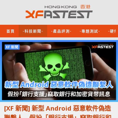
首頁
-科技新聞-
-產品評測-
-專題測試-
-硬
[XF 新聞] 新型 Android 惡意軟件偽造
聯繫人 假扮「銀行支援」竊取銀行和