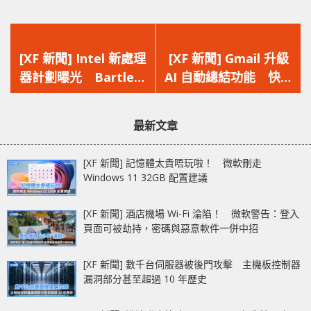
上
下
一
一
[XF 新聞] Intel 新處理
[XF 新聞] Gmail 升級
篇
篇
器計劃曝光 Bartlett
AI 自動總結功能 快速
文
文
Lake 與 Wildcat Lake
掌握長電子郵件關鍵內
章：
章：
針對未來桌面/流動市場
容
最新文章
[XF 新聞] 記憶體太貴唔玩啦！ 微軟刪走
Windows 11 32GB 配置建議
[XF 新聞] 酒店機場 Wi-Fi 淪陷！ 微軟警告：登入
頁面可被劫持，密碼與惡意軟件一併中招
[XF 新聞] 數千台伺服器被後門攻擊 主機板控制器
漏洞部分甚至超過 10 年歷史