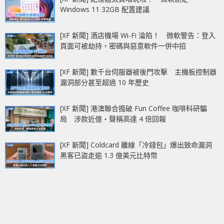
Windows 11 32GB 配置建議
[XF 新聞] 酒店機場 Wi-Fi 淪陷！ 微軟警告：登入
頁面可被劫持，密碼與惡意軟件一併中招
[XF 新聞] 數千台伺服器被後門攻擊 主機板控制器
漏洞部分甚至超過 10 年歷史
[XF 新聞] 港澳聯合搗破 Fun Coffee 咖啡科研騙
局 涉款近億‧聲稱高達 4 倍回報
[XF 新聞] Coldcard 離線「冷錢包」爆出致命漏洞
黑客已盜走逾 1.3 億美元比特幣