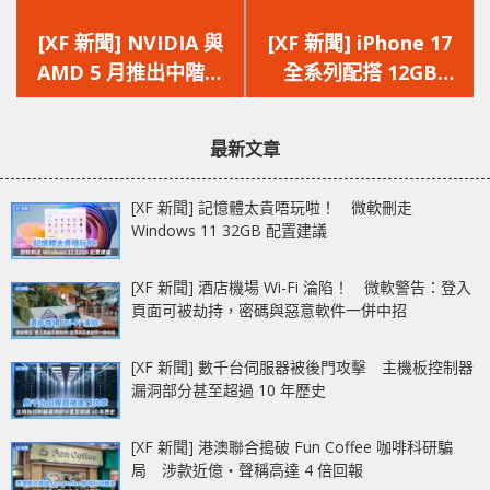
上
下
一
一
[XF 新聞] NVIDIA 與
[XF 新聞] iPhone 17
篇
篇
AMD 5 月推出中階顯
全系列配搭 12GB
文
文
示卡 GeForce RTX
RAM Apple
章：
章：
5060 vs Radeon RX
Intelligence、影像編
最新文章
9060 XT
輯、遊戲更流暢
[XF 新聞] 記憶體太貴唔玩啦！ 微軟刪走
Windows 11 32GB 配置建議
[XF 新聞] 酒店機場 Wi-Fi 淪陷！ 微軟警告：登入
頁面可被劫持，密碼與惡意軟件一併中招
[XF 新聞] 數千台伺服器被後門攻擊 主機板控制器
漏洞部分甚至超過 10 年歷史
[XF 新聞] 港澳聯合搗破 Fun Coffee 咖啡科研騙
局 涉款近億‧聲稱高達 4 倍回報