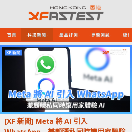
首頁
-科技新聞-
-產品評測-
-專題測試-
-硬
[XF 新聞] Meta 將 AI 引入
WhatsApp 兼顧隱私同時讓用家體驗