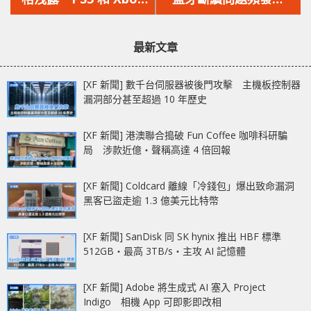
文
文
版本或高達 100 美元
Apple 表示暫時無解決
章：
章：
方案
最新文章
[XF 新聞] 數千台伺服器被後門攻擊 主機板控制器
漏洞部分甚至超過 10 年歷史
[XF 新聞] 港澳聯合搗破 Fun Coffee 咖啡科研騙
局 涉款近億‧聲稱高達 4 倍回報
[XF 新聞] Coldcard 離線「冷錢包」爆出致命漏洞
黑客已盜走逾 1.3 億美元比特幣
[XF 新聞] SanDisk 同 SK hynix 推出 HBF 標準
512GB‧最高 3TB/s‧主攻 AI 記憶體
[XF 新聞] Adobe 將生成式 AI 塞入 Project
Indigo 相機 App 可即影即改相