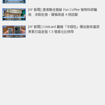
[XF 新聞] 港澳聯合搗破 Fun Coffee 咖啡科研騙
局 涉款近億‧聲稱高達 4 倍回報
[XF 新聞] Coldcard 離線「冷錢包」爆出致命漏洞
黑客已盜走逾 1.3 億美元比特幣