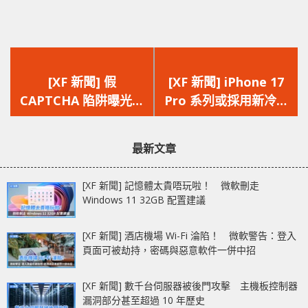
上
下
一
一
[XF 新聞] 假
[XF 新聞] iPhone 17
篇
篇
CAPTCHA 陷阱曝光
Pro 系列或採用新冷卻
文
文
誘騙下載惡意文件竊取
技術 Vapor
章：
章：
個人訊息
chamber 提升散熱及
最新文章
穩定性
[XF 新聞] 記憶體太貴唔玩啦！ 微軟刪走
Windows 11 32GB 配置建議
[XF 新聞] 酒店機場 Wi-Fi 淪陷！ 微軟警告：登入
頁面可被劫持，密碼與惡意軟件一併中招
[XF 新聞] 數千台伺服器被後門攻擊 主機板控制器
漏洞部分甚至超過 10 年歷史