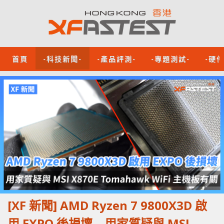
首頁
-科技新聞-
-產品評測-
-專題測試-
-硬
[XF 新聞] AMD Ryzen 7 9800X3D 啟
用 EXPO 後損壞 用家質疑與 MSI