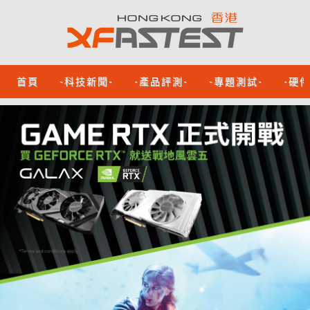
首頁
-科技新聞-
-產品評測-
-專題測試-
-硬