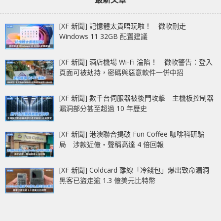
[XF 新聞] 記憶體太貴唔玩啦！ 微軟刪走
Windows 11 32GB 配置建議
[XF 新聞] 酒店機場 Wi-Fi 淪陷！ 微軟警告：登入
頁面可被劫持，密碼與惡意軟件一併中招
[XF 新聞] 數千台伺服器被後門攻擊 主機板控制器
漏洞部分甚至超過 10 年歷史
[XF 新聞] 港澳聯合搗破 Fun Coffee 咖啡科研騙
局 涉款近億‧聲稱高達 4 倍回報
[XF 新聞] Coldcard 離線「冷錢包」爆出致命漏洞
黑客已盜走逾 1.3 億美元比特幣