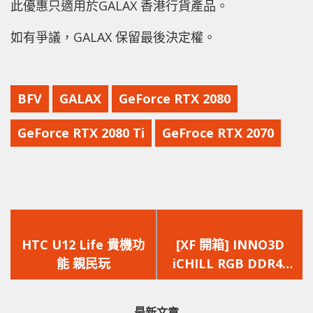
此優惠只適用於GALAX 香港行貨產品。
如有爭議，GALAX 保留最後決定權。
BFV
GALAX
GeForce RTX 2080
GeForce RTX 2080 Ti
GeFroce RTX 2070
上
下
一
一
HTC U12 Life 貴機功
[XF 開箱] INNO3D
篇
篇
能 親民玩
iCHILL RGB DDR4-
文
文
3600 AURA 輕鬆超頻
章：
章：
直上 4133
最新文章